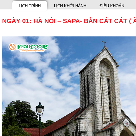
LỊCH TRÌNH
LỊCH KHỞI HÀNH
ĐIỀU KHOẢN
NGÀY 01: HÀ NỘI – SAPA- BẢN CÁT CÁT ( Ă