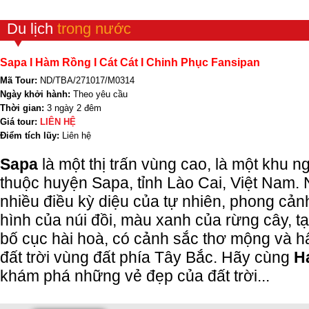
Du lịch
trong nước
Sapa I Hàm Rồng I Cát Cát I Chinh Phục Fansipan
Mã Tour:
ND/TBA/271017/M0314
Ngày khởi hành:
Theo yêu cầu
Thời gian:
3 ngày 2 đêm
Giá tour:
LIÊN HỆ
Điểm tích lũy:
Liên hệ
Sapa
là một thị trấn vùng cao, là một khu ng
thuộc huyện Sapa, tỉnh Lào Cai, Việt Nam.
nhiều điều kỳ diệu của tự nhiên, phong cảnh
hình của núi đồi, màu xanh của rừng cây, t
bố cục hài hoà, có cảnh sắc thơ mộng và h
đất trời vùng đất phía Tây Bắc. Hãy cùng
H
khám phá những vẻ đẹp của đất trời...