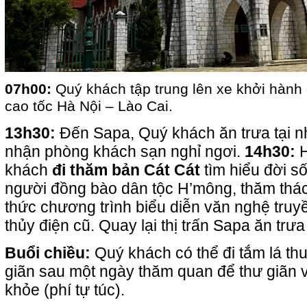
07h00:
Quý khách tập trung lên xe khởi hành
cao tốc Hà Nội – Lào Cai.
13h30:
Đến Sapa, Quý khách ăn trưa tại n
nhận phòng khách sạn nghỉ ngơi.
14h30:
H
khách
đi thăm bản Cát Cát
tìm hiểu đời s
người đồng bào dân tộc H’mông, thăm thá
thức chương trình biểu diễn văn nghệ truy
thủy điện cũ. Quay lại thị trấn Sapa ăn trưa
Buổi chiều:
Quý khách có thể đi tắm lá th
giãn sau một ngày thăm quan để thư giãn 
khỏe (phí tự túc).