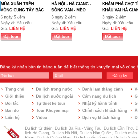
MÙA XUÂN TRÊN
HÀ NỘI - HÀ GIANG -
KHÁM PHÁ CHỢ T
VÒNG CUNG TÂY BẮC
ĐỒNG VĂN - MÈO
KHÂU VAI HÀ GIA
TỔ QUỐ...
VẠC...
6 ngày 5 đêm
3 ngày 2 đêm
3 ngày 2 đêm
Ngày đi: Yêu cầu
Ngày đi: Yêu cầu
Ngày đi: Yêu cầu
Giá:
LIÊN HỆ
Giá:
LIÊN HỆ
Giá:
LIÊN HỆ
Đặt tour
Đặt tour
Đặt tour
Đăng ký nhận bản tin hàng tuần để biết thông tin khuyến mại vô cùng
Đăng ký
Trang chủ
Du lịch trong nước
Danh lam thắng cảnh
V
Giới thiệu
Du lịch nước ngoài
Cẩm nang du lịch
Gi
Đối tác
Tự thiết kế tour
Nhật ký hành trình
S
Bản đồ
Tour Khuyến mại
Chính sách khách hàng
Ẩ
Liên hệ
Video
Dịch vụ khách hàng
D
Du lịch từ thiện
,
Du lịch Bà Rịa - Vũng Tàu
,
Du lịch Cần Thơ
,
D
lịch Hà Giang
,
Du lịch Hà Nội
,
Du lịch Hàn Quốc
,
Du lịch miền 
Pháp
,
Du lịch Quảng Nam
,
Du lịch quốc tế giá rẻ
,
Du lịch Sapa