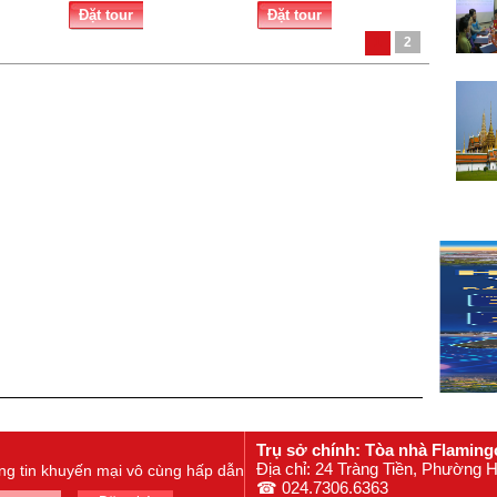
Đặt tour
Đặt tour
1
2
Trụ sở chính: Tòa nhà Flaming
Địa chỉ: 24 Tràng Tiền, Phường
ông tin khuyến mại vô cùng hấp dẫn
☎ 024.7306.6363