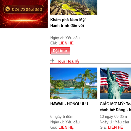
Khám phá Nam Mỹ/
Hành trình đến với
vũ...
Ngày đi: Yêu cầu
Giá:
LIÊN HỆ
Đặt tour
Tour Hoa Kỳ
HAWAII - HONOLULU
GIẤC MƠ MỸ: To
cảnh bờ Đông - 
6 ngày 5 đêm
10 ngày 09 đêm
Ngày đi: Yêu cầu
Ngày đi: Yêu cầu
Giá:
LIÊN HỆ
Giá:
LIÊN HỆ