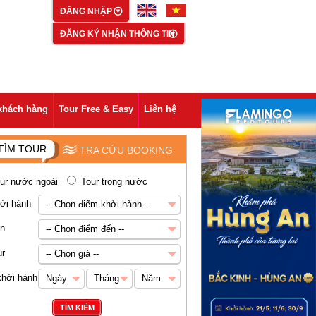
ĐĂNG NHẬP
ĐĂNG KÝ NHẬN THÔNG TIN
khách hàng
Tour Free & Easy
Liên hệ
TÌM TOUR
TRA CỨU BOOKING
ur nước ngoài
Tour trong nước
ởi hành
-- Chọn điểm khởi hành --
-- Chọn điểm khởi hành --
ến
-- Chọn điểm đến --
Hà Nội
-- Chọn điểm đến --
ur
-- Chọn giá --
Châu Á
-- Chọn giá --
khởi hành
Ngày
Tháng
Năm
Abu Dhabi
Dưới 5 triệu VNĐ
Ngày
Tháng
Năm
TÌM KIẾM
Ai Cập
5-8 triệu VNĐ