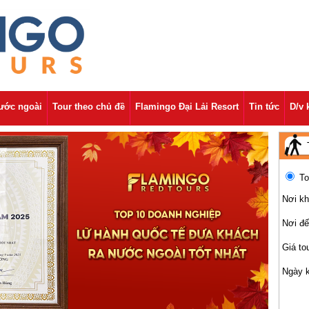
nước ngoài
Tour theo chủ đề
Flamingo Đại Lải Resort
Tin tức
D/v 
To
Nơi kh
Nơi đ
Giá to
Ngày 