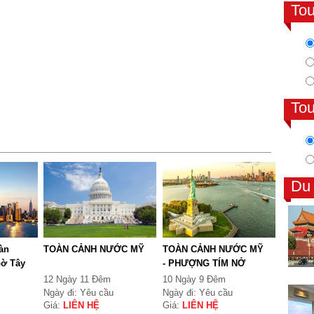
To
To
Du
àn
TOÀN CẢNH NƯỚC MỸ
TOÀN CẢNH NƯỚC MỸ
bờ Tây
- PHƯỢNG TÍM NỞ
RỰC ...
12 Ngày 11 Đêm
10 Ngày 9 Đêm
Ngày đi: Yêu cầu
Ngày đi: Yêu cầu
Giá:
LIÊN HỆ
Giá:
LIÊN HỆ