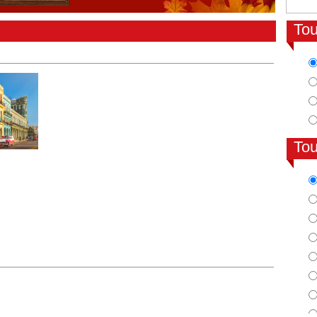
To
To