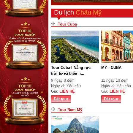
Du lịch
Châu Mỹ
Tour Cuba
Tour Cuba l Nắng rực
MY - CUBA
trời tơ và biển n...
9 ngày 8 đêm
11 ngày 10 đêm
Ngày đi: Yêu cầu
Ngày đi: Yêu cầu
Giá:
LIÊN HỆ
Giá:
LIÊN HỆ
Đặt tour
Đặt tour
Tour Nam Mỹ