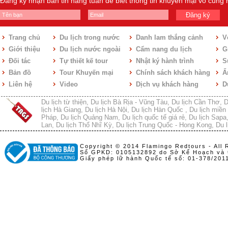
Đăng ký nhận bản tin hàng tuần để biết thông tin khuyến mại vô cùng
Đăng ký
Trang chủ
Du lịch trong nước
Danh lam thắng cảnh
V
Giới thiệu
Du lịch nước ngoài
Cẩm nang du lịch
Gi
Đối tác
Tự thiết kế tour
Nhật ký hành trình
S
Bản đồ
Tour Khuyến mại
Chính sách khách hàng
Ẩ
Liên hệ
Video
Dịch vụ khách hàng
D
Du lịch từ thiện
,
Du lịch Bà Rịa - Vũng Tàu
,
Du lịch Cần Thơ
,
D
lịch Hà Giang
,
Du lịch Hà Nội
,
Du lịch Hàn Quốc
,
Du lịch miền 
Pháp
,
Du lịch Quảng Nam
,
Du lịch quốc tế giá rẻ
,
Du lịch Sapa
Lan
,
Du lịch Thổ Nhĩ Kỳ
,
Du lịch Trung Quốc - Hong Kong
,
Du l
Copyright © 2014 Flamingo Redtours - All 
Số GPKD: 0105132892 do Sở Kế Hoạch và 
Giấy phép lữ hành Quốc tế số: 01-378/20