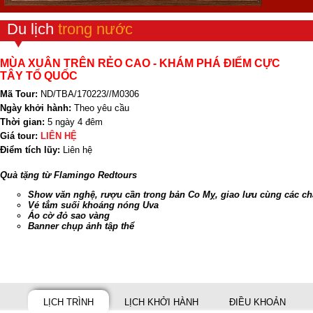
Du lịch
trong nước
MÙA XUÂN TRÊN RẺO CAO - KHÁM PHÁ ĐIỂM CỰC
TÂY TỔ QUỐC
Mã Tour:
ND/TBA/170223//M0306
Ngày khởi hành:
Theo yêu cầu
Thời gian:
5 ngày 4 đêm
Giá tour:
LIÊN HỆ
Điểm tích lũy:
Liên hệ
Quà tặng từ Flamingo Redtours
Show văn nghệ, rượu cần trong bản Co Mỵ, giao lưu cùng các chàn
Vé tắm suối khoáng nóng Uva
Áo cờ đỏ sao vàng
Banner chụp ảnh tập thể
LỊCH TRÌNH
LỊCH KHỞI HÀNH
ĐIỀU KHOẢN