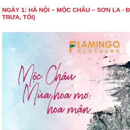
NGÀY 1: HÀ NỘI – MỘC CHÂU – SƠN LA - Đ
TRƯA, TỐI)