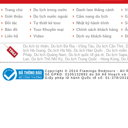
Trang chủ
Du lịch trong nước
Danh lam thắng cảnh
V
Giới thiệu
Du lịch nước ngoài
Cẩm nang du lịch
Gi
Đối tác
Tự thiết kế tour
Nhật ký hành trình
S
Bản đồ
Tour Khuyến mại
Chính sách khách hàng
Ẩ
Liên hệ
Video
Dịch vụ khách hàng
D
Du lịch từ thiện
,
Du lịch Bà Rịa - Vũng Tàu
,
Du lịch Cần Thơ
,
D
lịch Hà Giang
,
Du lịch Hà Nội
,
Du lịch Hàn Quốc
,
Du lịch miền 
Pháp
,
Du lịch Quảng Nam
,
Du lịch quốc tế giá rẻ
,
Du lịch Sapa
Lan
,
Du lịch Thổ Nhĩ Kỳ
,
Du lịch Trung Quốc - Hong Kong
,
Du l
Copyright © 2014 Flamingo Redtours - All 
Số GPKD: 0105132892 do Sở Kế Hoạch và 
Giấy phép lữ hành Quốc tế số: 01-378/20