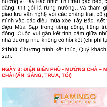
hương vị Tây Bắc như: Thịt trâu gác bếp,
đắng, thịt gói lá rừng nướng…và tham g
giao lưu văn nghệ với các chàng trai, cô g
mình vào các điệu múa xòe Tây Bắc. Kết t
điệu Múa Sạp trong tiếng cồng, tiếng tr
động. Cuộc vui gắn kết tình cảm giữa nh
nhà dường như không có hồi kết (chi phí tự
21h00
Chương trình kết thúc, Quý khách
sạn.
NGÀY 3: ĐIỆN BIÊN PHỦ - MƯỜNG CHÀ – 
CHẢI (ĂN: SÁNG, TRƯA, TỐI)