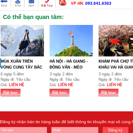
093.641.6363
VP HN
:
Có thể bạn quan tâm:
MÙA XUÂN TRÊN
HÀ NỘI - HÀ GIANG -
KHÁM PHÁ CHỢ T
VÒNG CUNG TÂY BẮC
ĐỒNG VĂN - MÈO
KHÂU VAI HÀ GIA
TỔ QUỐ...
VẠC...
6 ngày 5 đêm
3 ngày 2 đêm
3 ngày 2 đêm
Ngày đi: Yêu cầu
Ngày đi: Yêu cầu
Ngày đi: Yêu cầu
Giá:
LIÊN HỆ
Giá:
LIÊN HỆ
Giá:
LIÊN HỆ
Đặt tour
Đặt tour
Đặt tour
Đăng ký nhận bản tin hàng tuần để biết thông tin khuyến mại vô cùng
Đăng ký