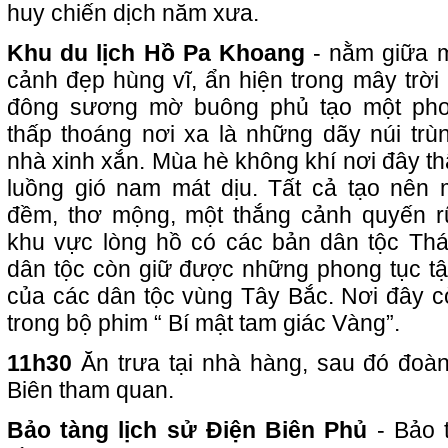
huy chiến dịch năm xưa.
Khu du lịch Hồ Pa Khoang
- nằm giữa m
cảnh đẹp hùng vĩ, ẩn hiện trong mây trờ
đông sương mờ buông phủ tạo một pho
thấp thoáng nơi xa là những dãy núi trù
nhà xinh xắn. Mùa hè không khí nơi đây th
luồng gió nam mát dịu. Tất cả tạo nên
đềm, thơ mộng, một thắng cảnh quyến r
khu vực lòng hồ có các bản dân tộc Th
dân tộc còn giữ được những phong tục tậ
của các dân tộc vùng Tây Bắc. Nơi đây cò
trong bộ phim “ Bí mật tam giác Vàng”.
11h30
Ăn trưa tại nhà hàng, sau đó đoàn
Biên tham quan.
Bảo tàng lịch sử Điện Biên Phủ
- Bảo 