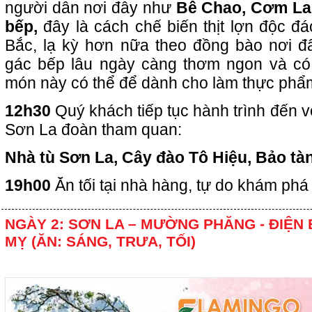
người dân nơi đây như
Bê Chao, Cơm La
bếp,
đây là cách chế biến thịt lợn độc đ
Bắc, lạ kỳ hơn nữa theo đồng bào nơi đây
gác bếp lâu ngày càng thơm ngon và có 
món này có thể để dành cho làm thực phẩ
12h30
Quý khách tiếp tục hành trình đến v
Sơn La đoàn tham quan:
Nhà tù Sơn La, Cây đào Tô Hiệu, Bảo tà
19h00
Ăn tối tại nhà hàng, tự do khám phá
NGÀY 2: SƠN LA – MƯỜNG PHĂNG - ĐIỆN 
MỴ (ĂN: SÁNG, TRƯA, TỐI)