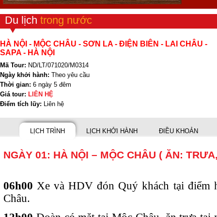
Du lịch
trong nước
HÀ NỘI - MỘC CHÂU - SƠN LA - ĐIỆN BIÊN - LAI CHÂU -
SAPA - HÀ NỘI
Mã Tour:
ND/LT/071020/M0314
Ngày khởi hành:
Theo yêu cầu
Thời gian:
6 ngày 5 đêm
Giá tour:
LIÊN HỆ
Điểm tích lũy:
Liên hệ
LỊCH TRÌNH
LỊCH KHỞI HÀNH
ĐIỀU KHOẢN
NGÀY 01: HÀ NỘI – MỘC CHÂU ( ĂN: TRƯA,
06h00
Xe và HDV đón Quý khách tại điểm 
Châu.