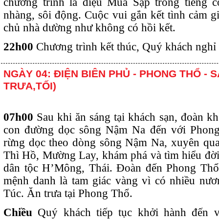
chương trình là điệu Múa Sạp trong tiếng c
nhàng, sôi động. Cuộc vui gắn kết tình cảm g
chủ nhà dường như không có hồi kết.
22h00
Chương trình kết thúc, Quý khách nghỉ 
NGÀY 04: ĐIỆN BIÊN PHỦ - PHONG THỔ - S
TRƯA,TỐI)
07h00
Sau khi ăn sáng tại khách sạn, đoàn k
con đường dọc sông Nậm Na đến với Phong
rừng dọc theo dòng sông Nậm Na, xuyên qua
Thì Hồ, Mường Lay, khám phá và tìm hiểu đời
dân tộc H’Mông, Thái. Đoàn đến Phong Thổ 
mệnh danh là tam giác vàng vì có nhiều nươ
Túc. Ăn trưa tại Phong Thổ.
Chiều
Quý khách tiếp tục khởi hành đến 