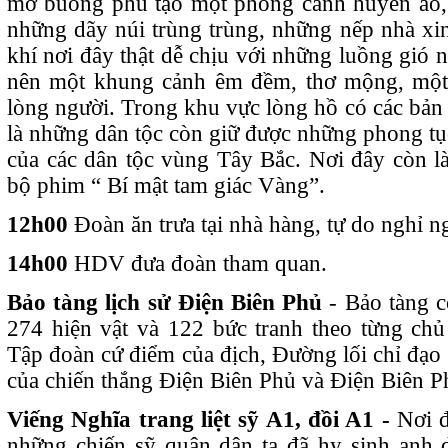
mờ buông phủ tạo một phong cảnh huyền ảo, 
những dãy núi trùng trùng, những nếp nhà x
khí nơi đây thật dễ chịu với những luồng gió n
nên một khung cảnh êm đềm, thơ mộng, một
lòng người. Trong khu vực lòng hồ có các bản
là những dân tộc còn giữ được những phong tục
của các dân tộc vùng Tây Bắc. Nơi đây còn là
bộ phim “ Bí mật tam giác Vàng”.
12h00
Đoàn ăn trưa tại nhà hàng, tự do nghỉ n
14h00
HDV đưa đoàn tham quan.
Bảo tàng lịch sử Điện Biên Phủ
- Bảo tàng c
274 hiện vật và 122 bức tranh theo từng chủ 
Tập đoàn cứ điểm của địch, Đường lối chỉ đạ
của chiến thắng Điện Biên Phủ và Điện Biên P
Viếng Nghĩa trang liệt sỹ A1, đồi A1 -
Nơi 
những chiến sỹ quân dân ta đã hy sinh anh 