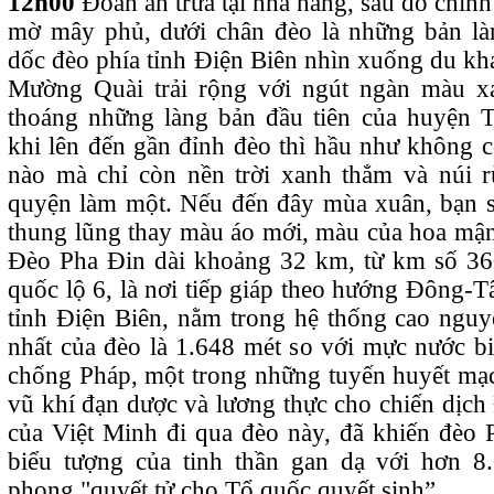
12h00
Đoàn ăn trưa tại nhà hàng, sau đó chin
mờ mây phủ, dưới chân đèo là những
bản là
dốc đèo phía tỉnh Điện Biên nhìn xuống du kh
Mường Quài
trải rộng với ngút ngàn màu xa
thoáng những làng bản đầu tiên của huyện T
khi lên đến gần đỉnh đèo thì hầu như không c
nào mà chỉ còn nền trời xanh thẳm và núi 
quyện làm một. Nếu đến đây mùa xuân, bạn 
thung lũng thay màu áo mới, màu của hoa mận 
Đèo Pha Đin dài khoảng 32 km, từ km số 36
quốc lộ 6, là nơi tiếp giáp theo hướng Đông-T
tỉnh
Điện Biên
, nằm trong hệ thống
cao nguy
nhất của đèo là 1.648 mét so với mực nước 
chống Pháp
, một trong những tuyến huyết mạc
vũ khí đạn dược và lương thực cho
chiến dịch
của
Việt Minh
đi qua đèo này, đã khiến đèo 
biểu tượng của tinh thần gan dạ với hơn 8
phong "quyết tử cho Tổ quốc quyết sinh”.