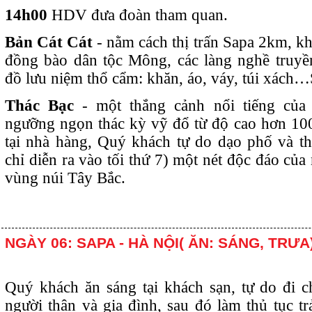
14h00
HDV đưa đoàn tham quan.
Bản Cát Cát
- nằm cách thị trấn Sapa 2km, k
đồng bào dân tộc Mông, các làng nghề truyề
đồ lưu niệm thổ cẩm: khăn, áo, váy, túi xách…
Thác Bạc
- một thắng cảnh nổi tiếng của 
ngưỡng ngọn thác kỳ vỹ đổ từ độ cao hơn 100
tại nhà hàng, Quý khách tự do dạo phố và t
chỉ diễn ra vào tối thứ 7) một nét độc đáo của
vùng núi Tây Bắc.
NGÀY 06: SAPA - HÀ NỘI( ĂN: SÁNG, TRƯA
Quý khách ăn sáng tại khách sạn, tự do đi 
người thân và gia đình, sau đó làm thủ tục t