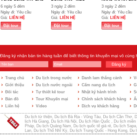
TỔ QUỐ...
VẠC...
6 ngày 5 đêm
3 ngày 2 đêm
3 ngày 2 đêm
Ngày đi: Yêu cầu
Ngày đi: Yêu cầu
Ngày đi: Yêu cầu
Giá:
LIÊN HỆ
Giá:
LIÊN HỆ
Giá:
LIÊN HỆ
Đặt tour
Đặt tour
Đặt tour
Đăng ký nhận bản tin hàng tuần để biết thông tin khuyến mại vô cùng
Đăng ký
Trang chủ
Du lịch trong nước
Danh lam thắng cảnh
V
Giới thiệu
Du lịch nước ngoài
Cẩm nang du lịch
Gi
Đối tác
Tự thiết kế tour
Nhật ký hành trình
S
Bản đồ
Tour Khuyến mại
Chính sách khách hàng
Ẩ
Liên hệ
Video
Dịch vụ khách hàng
D
Du lịch từ thiện
,
Du lịch Bà Rịa - Vũng Tàu
,
Du lịch Cần Thơ
,
D
lịch Hà Giang
,
Du lịch Hà Nội
,
Du lịch Hàn Quốc
,
Du lịch miền 
Pháp
,
Du lịch Quảng Nam
,
Du lịch quốc tế giá rẻ
,
Du lịch Sapa
Lan
,
Du lịch Thổ Nhĩ Kỳ
,
Du lịch Trung Quốc - Hong Kong
,
Du l