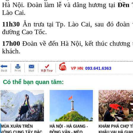
Hà Nội. Đoàn làm lễ và dâng hương tại
Đền 
Lào Cai.
11h30
Ăn trưa tại Tp. Lào Cai, sau đó đoàn
đường Cao Tốc.
17h00
Đoàn về đến Hà Nội, kết thúc chương t
khách.
093.641.6363
VP HN
:
Có thể bạn quan tâm:
MÙA XUÂN TRÊN
HÀ NỘI - HÀ GIANG -
KHÁM PHÁ CHỢ T
VÒNG CUNG TÂY BẮC
ĐỒNG VĂN - MÈO
KHÂU VAI HÀ GIA