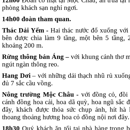
12h00
Đoàn có mặt tại Mộc Châu, ăn trưa tại 
phòng khách sạn nghỉ ngơi.
14h00 đoàn tham quan.
Thác Dải Yếm -
Hai thác nước đổ xuống với
bên được chia làm 9 tầng, một bên 5 tầng, 
khoảng 200 m.
Rừng thông bản Áng –
với khung cảnh thơ m
ngút ngàn thông reo.
Hang Dơi
– với những dải thạch nhũ rủ xuống
đủ 7 sắc cầu vồng.
Nông trường Mộc Châu -
với đồng cỏ,
đồi
cánh đồng hoa cải,
hoa dã quỳ, hoa ngũ sắc đ
đây, khách được thỏa sức chụp ảnh, hít hà 
thoang thoảng hương hoa cỏ đồng nội
18h30
Quý khách ăn tối tại nhà hàng,trong buổ