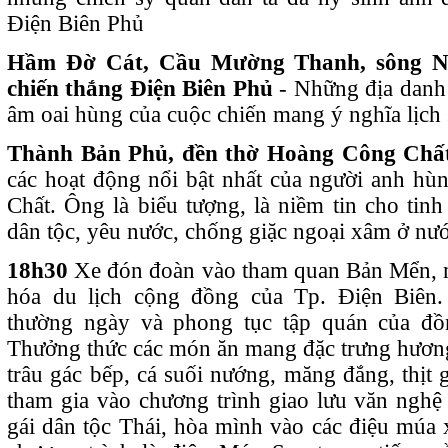
Điện Biên Phủ
Hầm Đờ Cát, Cầu Mường Thanh, sông 
chiến thắng Điện Biên Phủ
- Những địa danh
âm oai hùng của cuộc chiến mang ý nghĩa lịch 
Thành Bản Phủ, đền thờ Hoàng Công Chấ
các hoạt động nổi bật nhất của người anh h
Chất. Ông là biểu tượng, là niềm tin cho tinh
dân tộc, yêu nước, chống giặc ngoại xâm ở nướ
18h30
Xe đón đoàn vào tham quan Bản Mển, 
hóa du lịch cộng đồng của Tp. Điện Biên.
thường ngày và phong tục tập quán của đồ
Thưởng thức các món ăn mang đặc trưng hương
trâu gác bếp, cá suối nướng, măng đắng, thịt
tham gia vào chương trình giao lưu văn nghệ 
gái dân tộc Thái, hòa mình vào các điệu múa 