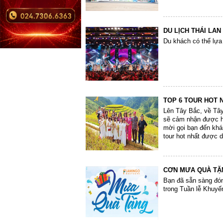
DU LỊCH THÁI LAN
Du khách có thể lựa
TOP 6 TOUR HOT 
Lên Tây Bắc, về Tâ
sẽ cảm nhận được hế
mời gọi bạn đến kh
tour hot nhất được 
CƠN MƯA QUÀ TẶ
Bạn đã sẵn sàng đón
trong Tuần lễ Khuyế