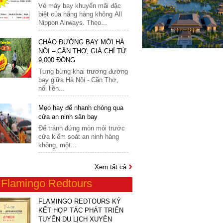
16
Vé máy bay khuyến mãi đặc
Mông Cổ
biệt của hãng hàng không All
17
Nippon Airways. Theo...
Myanmar
18
CHÀO ĐƯỜNG BAY MỚI HÀ
Nepal
19
NỘI – CẦN THƠ, GIÁ CHỈ TỪ
Nhật Bản
9,000 ĐỒNG
20
Tưng bừng khai trương đường
Oman
21
bay giữa Hà Nội - Cần Thơ,
Philippines
nối liền...
22
Singapore
23
Mẹo hay để nhanh chóng qua
cửa an ninh sân bay
Srilanka
24
Để tránh đứng mòn mỏi trước
Tây Tạng
cửa kiểm soát an ninh hàng
25
không, một...
Thái Lan
26
Triều Tiên
Xem tất cả
27
Trung Quốc
n
Flamingo Redtours
28
Uzbekistan
29
FLAMINGO REDTOURS KÝ
Châu Âu
KẾT HỢP TÁC PHÁT TRIỂN
30
TUYẾN DU LỊCH XUYÊN
Anh