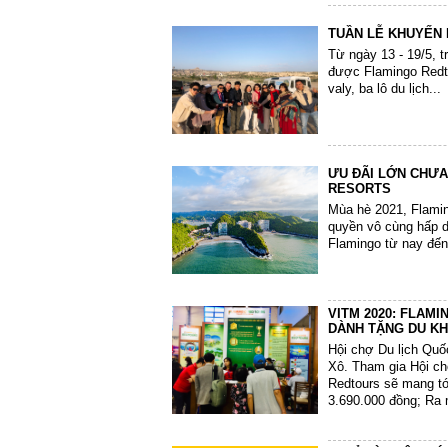
TUẦN LỄ KHUYẾN M
Từ ngày 13 - 19/5, t
được Flamingo Redto
valy, ba lô du lịch
ƯU ĐÃI LỚN CHƯA
RESORTS
Mùa hè 2021, Flamin
quyền vô cùng hấp d
Flamingo từ nay đến
VITM 2020: FLAM
DÀNH TẶNG DU K
Hội chợ Du lịch Quốc
Xô. Tham gia Hội ch
Redtours sẽ mang tới
3.690.000 đồng; Ra 