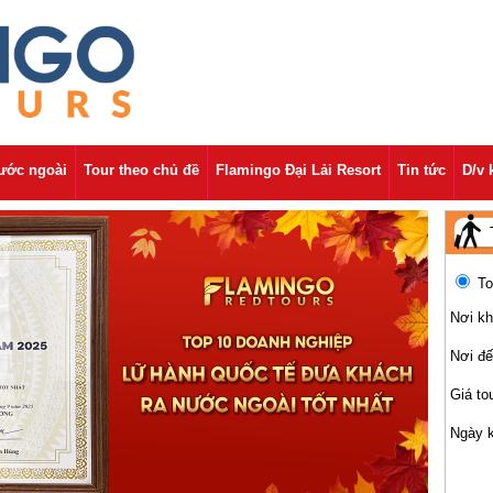
nước ngoài
Tour theo chủ đề
Flamingo Đại Lải Resort
Tin tức
D/v 
To
Nơi kh
Nơi đ
Giá to
Ngày 