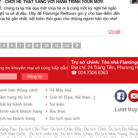
 - CHƠI HÈ THẬT SANG VỚI HÀNH TRÌNH TOUR MỚI!
 chúng ta lại trải qua một mùa hè oi ả cùng một kỳ nghỉ hè ngắn
hĩ ra sẽ đi đâu. Hãy để Flamingo Redtours gợi ý cho bạn điểm đến
mùa hè gần nhất, tiết kiệm thời gian cho những người bận rộn nhé!
Chi tiết
5
6
7
8
9
10
11
12
Trụ sở chính: Tòa nhà Flaming
Địa chỉ: 24 Tràng Tiền, Phường
ông tin khuyến mại vô cùng hấp dẫn
☎ 024.7306.6363
Đăng ký
anh lam thắng cảnh
Vé Máy bay
ẩm nang du lịch
Giải trí (Spa, thể thao...)
hật ký hành trình
Sự kiện
Lượt truy
hính sách khách hàng
Ẩm thực
ịch vụ khách hàng
Du lịch qua ảnh
 Vũng Tàu
,
Du lịch Cần Thơ
,
Du lịch Châu Đốc
,
Du lịch Côtô
,
Du lịch Đà Nẵng
 lịch Hàn Quốc
,
Du lịch miền tây
,
Du lịch Mộc Châu
,
Du lịch Nha Trang
,
Du l