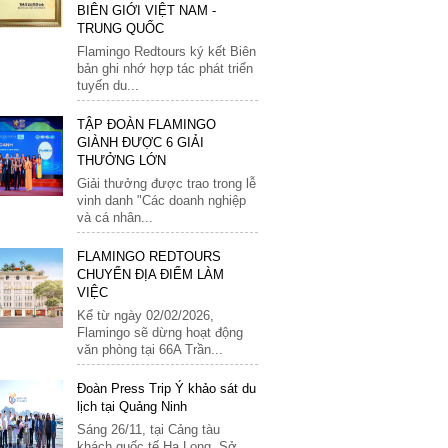
31
BIÊN GIỚI VIỆT NAM -
TRUNG QUỐC
Áo
Flamingo Redtours ký kết Biên
Ba Lan
bản ghi nhớ hợp tác phát triển
tuyến du...
Bỉ
Bồ Đào Nha
TẬP ĐOÀN FLAMINGO
GIÀNH ĐƯỢC 6 GIẢI
Bosnia
THƯỞNG LỚN
Croatia
Giải thưởng được trao trong lễ
vinh danh "Các doanh nghiệp
Đan Mạch
và cá nhân...
Đức
FLAMINGO REDTOURS
Hà Lan
CHUYỂN ĐỊA ĐIỂM LÀM
VIỆC
Hungary
Kể từ ngày 02/02/2026,
Hy Lạp
Flamingo sẽ dừng hoạt động
văn phòng tại 66A Trần...
Luxembourg
Đoàn Press Trip Ý khảo sát du
Malta
lịch tại Quảng Ninh
Marocco
Sáng 26/11, tại Cảng tàu
khách quốc tế Hạ Long, Sở