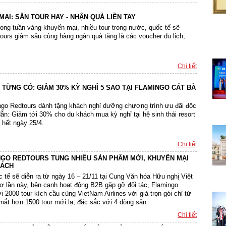
ẠI: SĂN TOUR HAY - NHẬN QUÀ LIỀN TAY
rong tuần vàng khuyến mại, nhiều tour trong nước, quốc tế sẽ
urs giảm sâu cùng hàng ngàn quà tặng là các voucher du lịch,
...
Chi tiết
 TỪNG CÓ: GIẢM 30% KỲ NGHỈ 5 SAO TẠI FLAMINGO CÁT BÀ
go Redtours dành tặng khách nghỉ dưỡng chương trình ưu đãi độc
ẫn: Giảm tới 30% cho du khách mua kỳ nghỉ tại hệ sinh thái resort
 hết ngày 25/4.
Chi tiết
INGO REDTOURS TUNG NHIỀU SẢN PHẨM MỚI, KHUYẾN MẠI
HÁCH
 tế sẽ diễn ra từ ngày 16 – 21/11 tại Cung Văn hóa Hữu nghị Việt
ợ lần này, bên cạnh hoạt động B2B gặp gỡ đối tác, Flamingo
 2000 tour kích cầu cùng VietNam Airlines với giá trọn gói chỉ từ
mắt hơn 1500 tour mới lạ, đặc sắc với 4 dòng sản...
Chi tiết