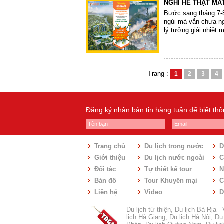
NGHỈ HÈ THẬT MÁT
Bước sang tháng 7-8,
ngủi mà vẫn chưa ng
lý tưởng giải nhiệt 
Trang :
1
2
3
4
Đăng ký nhận bản tin hàng tuần để biết th
Trang chủ
Du lịch trong nước
D
Giới thiệu
Du lịch nước ngoài
C
Đối tác
Tự thiết kế tour
N
Bản đồ
Tour Khuyến mại
C
Liên hệ
Video
D
Du lịch từ thiện
,
Du lịch Bà Rịa -
lịch Hà Giang
,
Du lịch Hà Nội
,
Du