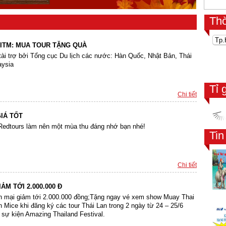
Th
VITM: MUA TOUR TẶNG QUÀ
ài trợ bởi Tổng cục Du lịch các nước: Hàn Quốc, Nhật Bản, Thái
aysia
Tỉ 
Chi tiết
IÁ TỐT
Redtours làm nên một mùa thu đáng nhớ bạn nhé!
Ti
Chi tiết
ẢM TỚI 2.000.000 Đ
n mại giảm tới 2.000.000 đồng;Tặng ngay vé xem show Muay Thai
 Mice khi đăng ký các tour Thái Lan trong 2 ngày từ 24 – 25/6
sự kiện Amazing Thailand Festival.