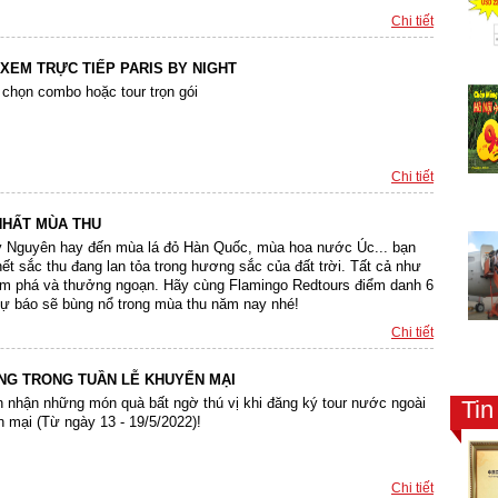
Chi tiết
 XEM TRỰC TIẾP PARIS BY NIGHT
 chọn combo hoặc tour trọn gói
Chi tiết
NHẤT MÙA THU
y Nguyên hay đến mùa lá đỏ Hàn Quốc, mùa hoa nước Úc... bạn
t sắc thu đang lan tỏa trong hương sắc của đất trời. Tất cả như
ám phá và thưởng ngoạn. Hãy cùng Flamingo Redtours điểm danh 6
dự báo sẽ bùng nổ trong mùa thu năm nay nhé!
Chi tiết
NG TRONG TUẦN LỄ KHUYẾN MẠI
 nhận những món quà bất ngờ thú vị khi đăng ký tour nước ngoài
Ti
n mại (Từ ngày 13 - 19/5/2022)!
Chi tiết