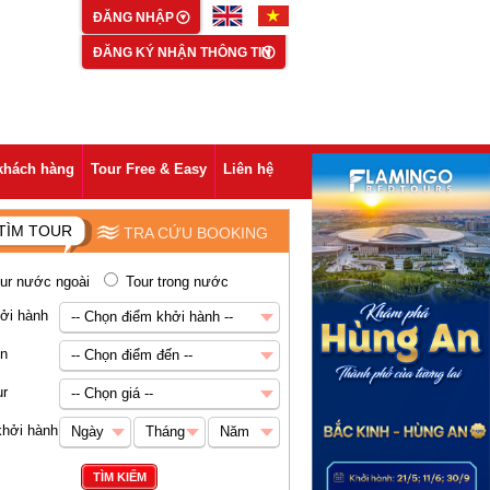
ĐĂNG NHẬP
ĐĂNG KÝ NHẬN THÔNG TIN
khách hàng
Tour Free & Easy
Liên hệ
TÌM TOUR
TRA CỨU BOOKING
ur nước ngoài
Tour trong nước
ởi hành
-- Chọn điểm khởi hành --
-- Chọn điểm khởi hành --
ến
-- Chọn điểm đến --
Hà Nội
-- Chọn điểm đến --
ur
-- Chọn giá --
Châu Á
-- Chọn giá --
khởi hành
Ngày
Tháng
Năm
Abu Dhabi
Dưới 5 triệu VNĐ
Ngày
Tháng
Năm
TÌM KIẾM
Ai Cập
5-8 triệu VNĐ