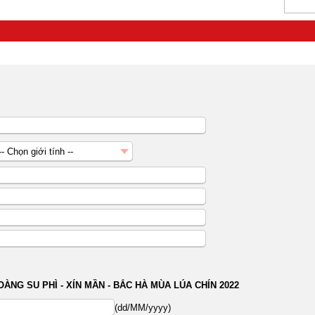
-- Chọn giới tính --
Nữ
Nam
OÀNG SU PHÌ - XÍN MẦN - BẮC HÀ MÙA LÚA CHÍN 2022
(dd/MM/yyyy)