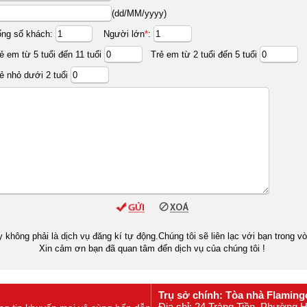
(dd/MM/yyyy)
ổng số khách:
Người lớn
*
:
ẻ em từ 5 tuổi đến 11 tuổi
Trẻ em từ 2 tuổi đến 5 tuổi
ẻ nhỏ dưới 2 tuổi
y không phải là dịch vụ đăng kí tự động.Chúng tôi sẽ liên lạc với bạn trong v
Xin cảm ơn bạn đã quan tâm đến dịch vụ của chúng tôi !
Trụ sở chính: Tòa nhà Flaming
Địa chỉ: 24 Tràng Tiền, Phường