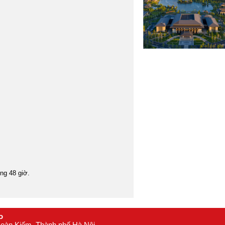
16
Mông Cổ
17
Myanmar
18
Nepal
19
Nhật Bản
20
Oman
21
Philippines
22
Singapore
23
Srilanka
24
Tây Tạng
25
Thái Lan
26
Triều Tiên
27
òng 48 giờ.
Trung Quốc
28
Uzbekistan
29
Châu Âu
30
o
 Hoàn Kiếm, Thành phố Hà Nội
Anh