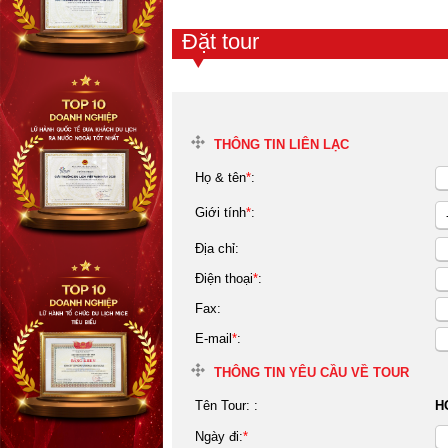
Đặt tour
THÔNG TIN LIÊN LẠC
Họ & tên
*
:
Giới tính
*
:
Địa chỉ:
Điện thoại
*
:
Fax:
E-mail
*
:
THÔNG TIN YÊU CẦU VỀ TOUR
Tên Tour:
:
H
Ngày đi:
*