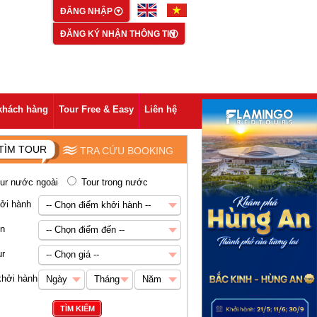
ĐĂNG NHẬP
ĐĂNG KÝ NHẬN THÔNG TIN
khách hàng
Tour Free & Easy
Liên hệ
TÌM TOUR
TRA CỨU BOOKING
ur nước ngoài
Tour trong nước
ởi hành
-- Chọn điểm khởi hành --
-- Chọn điểm khởi hành --
ến
-- Chọn điểm đến --
Hà Nội
-- Chọn điểm đến --
ur
-- Chọn giá --
Châu Á
-- Chọn giá --
khởi hành
Ngày
Tháng
Năm
Abu Dhabi
Dưới 5 triệu VNĐ
Ngày
Tháng
Năm
TÌM KIẾM
Ai Cập
5-8 triệu VNĐ