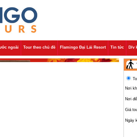
nước ngoài
Tour theo chủ đề
Flamingo Đại Lải Resort
Tin tức
D/v 
To
Nơi kh
Nơi đ
Giá to
Ngày 