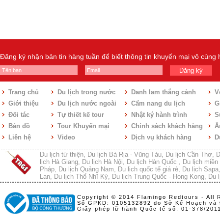
Đăng ký nhận bản tin hàng tuần để biết thông tin khuyến mại vô cùng
Đăng ký
Trang chủ
Du lịch trong nước
Danh lam thắng cảnh
V
Giới thiệu
Du lịch nước ngoài
Cẩm nang du lịch
Gi
Đối tác
Tự thiết kế tour
Nhật ký hành trình
S
Bản đồ
Tour Khuyến mại
Chính sách khách hàng
Ẩ
Liên hệ
Video
Dịch vụ khách hàng
D
Du lịch từ thiện
,
Du lịch Bà Rịa - Vũng Tàu
,
Du lịch Cần Thơ
,
D
lịch Hà Giang
,
Du lịch Hà Nội
,
Du lịch Hàn Quốc
,
Du lịch miền 
Pháp
,
Du lịch Quảng Nam
,
Du lịch quốc tế giá rẻ
,
Du lịch Sapa
Lan
,
Du lịch Thổ Nhĩ Kỳ
,
Du lịch Trung Quốc - Hong Kong
,
Du l
Copyright © 2014 Flamingo Redtours - All 
Số GPKD: 0105132892 do Sở Kế Hoạch và 
Giấy phép lữ hành Quốc tế số: 01-378/20