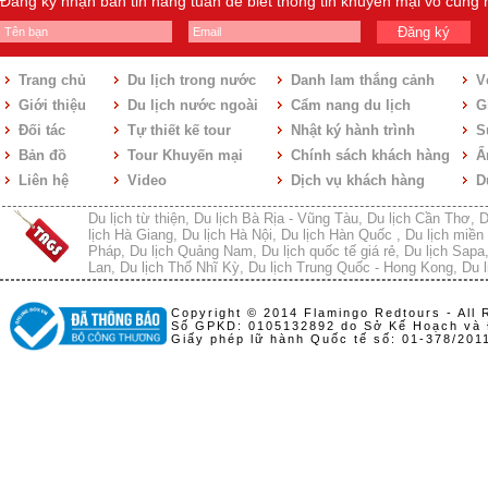
Đăng ký nhận bản tin hàng tuần để biết thông tin khuyến mại vô cùng
Đăng ký
Trang chủ
Du lịch trong nước
Danh lam thắng cảnh
V
Giới thiệu
Du lịch nước ngoài
Cẩm nang du lịch
Gi
Đối tác
Tự thiết kế tour
Nhật ký hành trình
S
Bản đồ
Tour Khuyến mại
Chính sách khách hàng
Ẩ
Liên hệ
Video
Dịch vụ khách hàng
D
Du lịch từ thiện
,
Du lịch Bà Rịa - Vũng Tàu
,
Du lịch Cần Thơ
,
D
lịch Hà Giang
,
Du lịch Hà Nội
,
Du lịch Hàn Quốc
,
Du lịch miền 
Pháp
,
Du lịch Quảng Nam
,
Du lịch quốc tế giá rẻ
,
Du lịch Sapa
Lan
,
Du lịch Thổ Nhĩ Kỳ
,
Du lịch Trung Quốc - Hong Kong
,
Du l
Copyright © 2014 Flamingo Redtours - All 
Số GPKD: 0105132892 do Sở Kế Hoạch và 
Giấy phép lữ hành Quốc tế số: 01-378/20