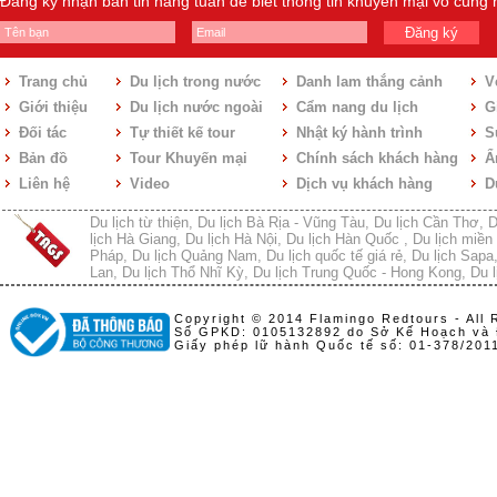
Đăng ký nhận bản tin hàng tuần để biết thông tin khuyến mại vô cùng
Đăng ký
Trang chủ
Du lịch trong nước
Danh lam thắng cảnh
V
Giới thiệu
Du lịch nước ngoài
Cẩm nang du lịch
Gi
Đối tác
Tự thiết kế tour
Nhật ký hành trình
S
Bản đồ
Tour Khuyến mại
Chính sách khách hàng
Ẩ
Liên hệ
Video
Dịch vụ khách hàng
D
Du lịch từ thiện
,
Du lịch Bà Rịa - Vũng Tàu
,
Du lịch Cần Thơ
,
D
lịch Hà Giang
,
Du lịch Hà Nội
,
Du lịch Hàn Quốc
,
Du lịch miền 
Pháp
,
Du lịch Quảng Nam
,
Du lịch quốc tế giá rẻ
,
Du lịch Sapa
Lan
,
Du lịch Thổ Nhĩ Kỳ
,
Du lịch Trung Quốc - Hong Kong
,
Du l
Copyright © 2014 Flamingo Redtours - All 
Số GPKD: 0105132892 do Sở Kế Hoạch và 
Giấy phép lữ hành Quốc tế số: 01-378/20