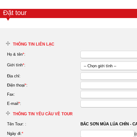
Đặt tour
THÔNG TIN LIÊN LẠC
Họ & tên
*
:
Giới tính
*
:
-- Chọn giới tính --
Nữ
Địa chỉ:
Nam
Điện thoại
*
:
Fax:
E-mail
*
:
THÔNG TIN YÊU CẦU VỀ TOUR
Tên Tour:
:
BẮC SƠN MÙA LÚA CHÍN - C
Ngày đi:
*
(