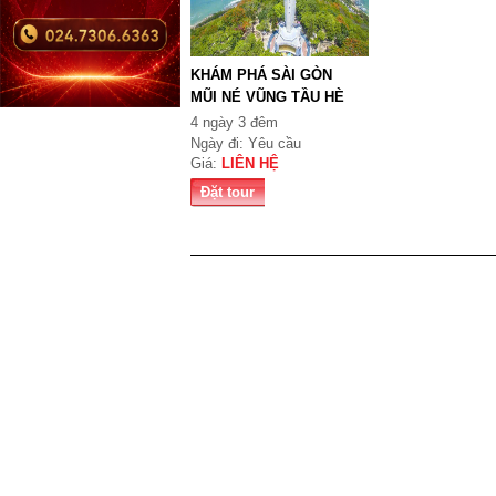
KHÁM PHÁ SÀI GÒN
MŨI NÉ VŨNG TẦU HÈ
20...
4 ngày 3 đêm
Ngày đi: Yêu cầu
Giá:
LIÊN HỆ
Đặt tour