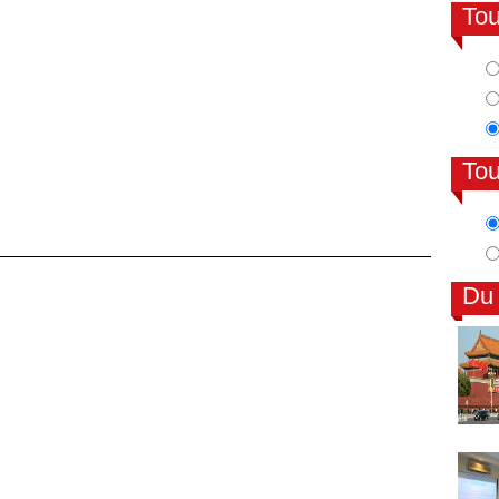
To
To
Du