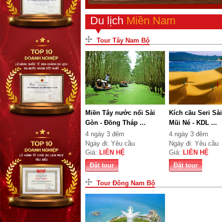
Du lịch
Miền Nam
Tour Tây Nam Bộ
Miền Tây nước nổi Sài
Kích cầu Seri Sà
Gòn - Đồng Tháp ...
Mũi Né - KDL ...
4 ngày 3 đêm
4 ngày 3 đêm
Ngày đi: Yêu cầu
Ngày đi: Yêu cầu
Giá:
LIÊN HỆ
Giá:
LIÊN HỆ
Đặt tour
Đặt tour
Tour Đông Nam Bộ