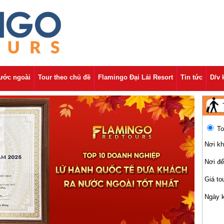
nước ngoài
Tour theo chủ đề
Flamingo Đại Lải Resort
Tin tức
D/v 
To
Nơi kh
Nơi đ
Giá to
Ngày 