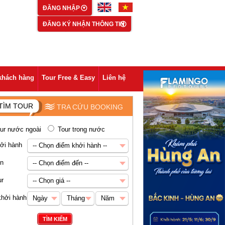
ĐĂNG NHẬP
ĐĂNG KÝ NHẬN THÔNG TIN
khách hàng
Tour Free & Easy
Liên hệ
TÌM TOUR
TRA CỨU BOOKING
ur nước ngoài
Tour trong nước
ởi hành
-- Chọn điểm khởi hành --
-- Chọn điểm khởi hành --
ến
-- Chọn điểm đến --
Hà Nội
-- Chọn điểm đến --
ur
-- Chọn giá --
Châu Á
-- Chọn giá --
khởi hành
Ngày
Tháng
Năm
Abu Dhabi
Dưới 5 triệu VNĐ
Ngày
Tháng
Năm
TÌM KIẾM
Ai Cập
5-8 triệu VNĐ