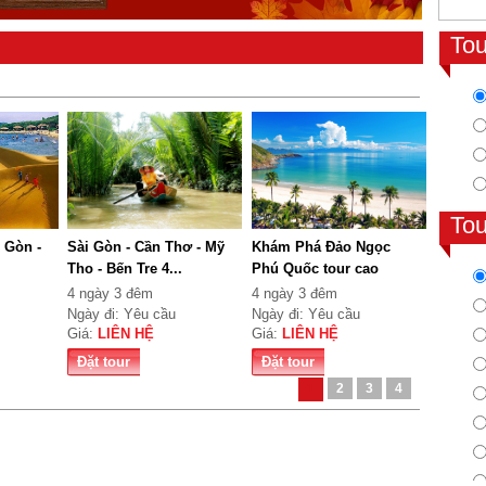
To
To
i Gòn -
Sài Gòn - Cần Thơ - Mỹ
Khám Phá Đảo Ngọc
Tho - Bến Tre 4...
Phú Quốc tour cao
cấ...
4 ngày 3 đêm
4 ngày 3 đêm
Ngày đi: Yêu cầu
Ngày đi: Yêu cầu
Giá:
LIÊN HỆ
Giá:
LIÊN HỆ
Đặt tour
Đặt tour
1
2
3
4