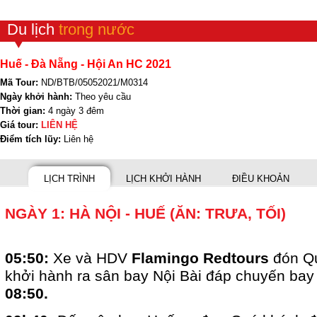
Du lịch
trong nước
Huế - Đà Nẵng - Hội An HC 2021
Mã Tour:
ND/BTB/05052021/M0314
Ngày khởi hành:
Theo yêu cầu
Thời gian:
4 ngày 3 đêm
Giá tour:
LIÊN HỆ
Điểm tích lũy:
Liên hệ
LỊCH TRÌNH
LỊCH KHỞI HÀNH
ĐIỀU KHOẢN
NGÀY 1: HÀ NỘI - HUẾ (ĂN: TRƯA, TỐI)
05:50:
Xe và HDV
Flamingo Redtours
đón Qu
khởi hành ra sân bay Nội Bài đáp chuyến bay
08:50.