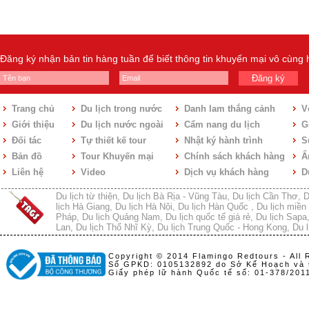
Đăng ký nhận bản tin hàng tuần để biết thông tin khuyến mại vô cùng
Đăng ký
Trang chủ
Du lịch trong nước
Danh lam thắng cảnh
V
Giới thiệu
Du lịch nước ngoài
Cẩm nang du lịch
Gi
Đối tác
Tự thiết kế tour
Nhật ký hành trình
S
Bản đồ
Tour Khuyến mại
Chính sách khách hàng
Ẩ
Liên hệ
Video
Dịch vụ khách hàng
D
Du lịch từ thiện
,
Du lịch Bà Rịa - Vũng Tàu
,
Du lịch Cần Thơ
,
D
lịch Hà Giang
,
Du lịch Hà Nội
,
Du lịch Hàn Quốc
,
Du lịch miền 
Pháp
,
Du lịch Quảng Nam
,
Du lịch quốc tế giá rẻ
,
Du lịch Sapa
Lan
,
Du lịch Thổ Nhĩ Kỳ
,
Du lịch Trung Quốc - Hong Kong
,
Du l
Copyright © 2014 Flamingo Redtours - All 
Số GPKD: 0105132892 do Sở Kế Hoạch và 
Giấy phép lữ hành Quốc tế số: 01-378/20