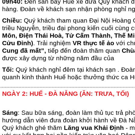
09h40:
Đến sân bay Huế xe đưa Quý khách đi 
hàng. Đoàn về khách sạn nhận phòng nghỉ ng
Chiều:
Quý khách tham quan Đại Nội Hoàng C
triều Nguyễn, triều đại phong kiến cuối cùng
Môn, Điện Thái Hoà, Tử Cấm Thành, Thế Mi
Cửu
Đỉnh)
. Trải nghiệm
VR thực tế ảo
với ch
Cung đã mất”,
tiếp đến đoàn thăm quan
Chù
được xây dựng từ những năm đầu của
Tối:
Quý khách nghỉ đêm tại khách sạn . Đoàn
quanh kinh thành Huế hoặc thưởng thức ca 
NGÀY 2: HUẾ - ĐÀ NẴNG (ĂN: TRƯA, TỐI)
Sáng
: Sau bữa sáng, đoàn làm thủ tục trả ph
hướng dẫn viên đưa đoàn khởi hành về Đà Nẵ
Quý khách ghé thăm
Lăng vua Khải Định
- m