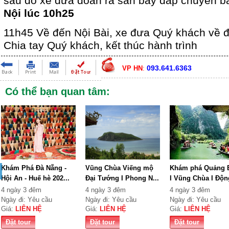
sau đó xe đưa đoàn ra sân bay đáp chuyến 
Nội lúc 10h25
11h45 Về đến Nội Bài, xe đưa Quý khách về 
Chia tay Quý khách, kết thúc hành trình
093.641.6363
VP HN
:
Có thể bạn quan tâm:
Khám Phá Đà Nẵng -
Vũng Chùa Viếng mộ
Khám phá Quảng 
Hội An - Huế hè 202...
Đại Tướng I Phong N...
I Vũng Chùa I Động
4 ngày 3 đêm
4 ngày 3 đêm
4 ngày 3 đêm
Ngày đi: Yêu cầu
Ngày đi: Yêu cầu
Ngày đi: Yêu cầu
Giá:
LIÊN HỆ
Giá:
LIÊN HỆ
Giá:
LIÊN HỆ
Đặt tour
Đặt tour
Đặt tour