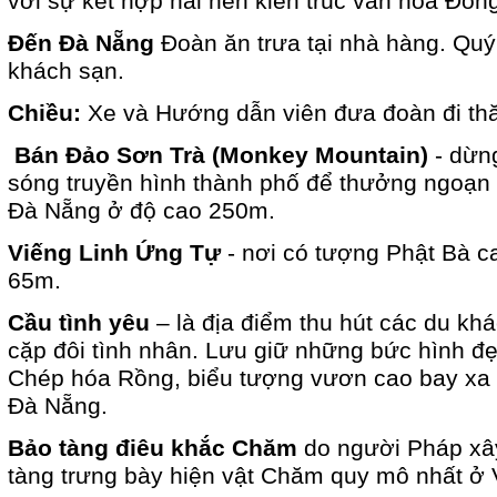
với sự kết hợp hai nền kiến trúc văn hoá Đông 
Đến Đà Nẵng
Đoàn ăn trưa tại nhà hàng. Qu
khách sạn.
Chiều:
Xe và Hướng dẫn viên đưa đoàn đi th
Bán Đảo Sơn Trà (Monkey Mountain)
- dừng
sóng truyền hình thành phố để thưởng ngoạn 
Đà Nẵng ở độ cao 250m.
Viếng Linh Ứng Tự
- nơi có tượng Phật Bà c
65m.
Cầu tình yêu
– là địa điểm thu hút các du khá
cặp đôi tình nhân. Lưu giữ những bức hình đ
Chép hóa Rồng, biểu tượng vươn cao bay xa
Đà Nẵng.
Bảo tàng điêu khắc Chăm
do người Pháp xây
tàng trưng bày hiện vật Chăm quy mô nhất ở 