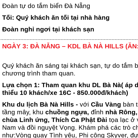
Đoàn tự do tắm biển Đà Nẵng
Tối: Quý khách ăn tối tại nhà hàng
Đoàn nghỉ ngơi tại khách sạn
NGÀY 3: ĐÀ NẴNG – KDL BÀ NÀ HILLS (ĂN:
Quý khách ăn sáng tại khách sạn, tự do tắm 
chương trình tham quan.
Lựa chọn 1: Tham quan khu DL Bà Nà( áp d
thiểu 10 khách/xe 16C - 850.000đ/khách)
Khu du lịch Bà Nà Hills -
với
Cầu Vàng
bàn t
tầng mây, khu
chuồng ngựa,
đỉnh
nhà Rông,
chùa Linh ứng, Thích Ca Phật Đài
tọa lạc ở v
Nam và đồi nguyệt Vọng. Khám phá các trò ch
như:Vòng quay Tình yêu, Phi công Skyver, đư