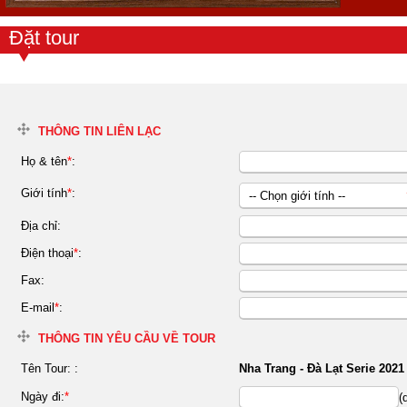
Đặt tour
THÔNG TIN LIÊN LẠC
Họ & tên
*
:
Giới tính
*
:
-- Chọn giới tính --
Nữ
Địa chỉ:
Nam
Điện thoại
*
:
Fax:
E-mail
*
:
THÔNG TIN YÊU CẦU VỀ TOUR
Tên Tour:
:
Nha Trang - Đà Lạt Serie 2021
Ngày đi:
*
(