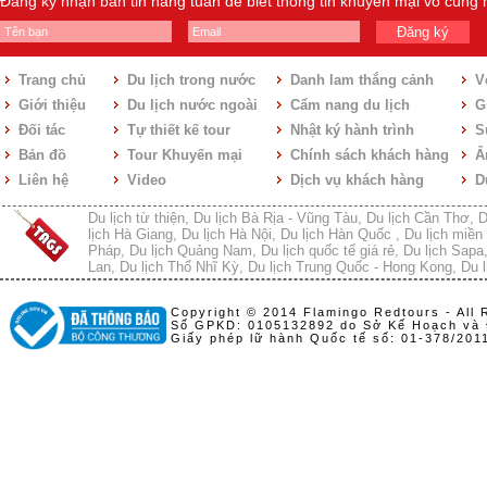
Đăng ký nhận bản tin hàng tuần để biết thông tin khuyến mại vô cùng
Đăng ký
Trang chủ
Du lịch trong nước
Danh lam thắng cảnh
V
Giới thiệu
Du lịch nước ngoài
Cẩm nang du lịch
Gi
Đối tác
Tự thiết kế tour
Nhật ký hành trình
S
Bản đồ
Tour Khuyến mại
Chính sách khách hàng
Ẩ
Liên hệ
Video
Dịch vụ khách hàng
D
Du lịch từ thiện
,
Du lịch Bà Rịa - Vũng Tàu
,
Du lịch Cần Thơ
,
D
lịch Hà Giang
,
Du lịch Hà Nội
,
Du lịch Hàn Quốc
,
Du lịch miền 
Pháp
,
Du lịch Quảng Nam
,
Du lịch quốc tế giá rẻ
,
Du lịch Sapa
Lan
,
Du lịch Thổ Nhĩ Kỳ
,
Du lịch Trung Quốc - Hong Kong
,
Du l
Copyright © 2014 Flamingo Redtours - All 
Số GPKD: 0105132892 do Sở Kế Hoạch và 
Giấy phép lữ hành Quốc tế số: 01-378/20