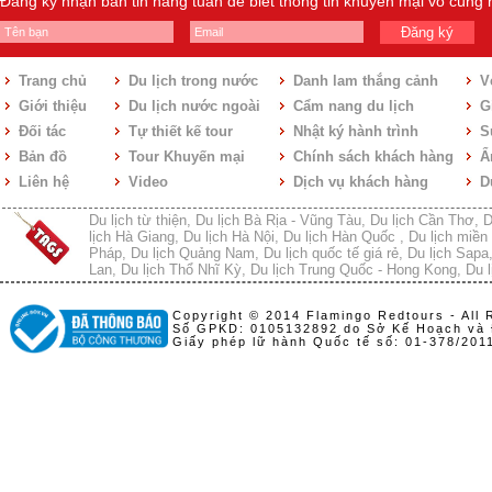
Đăng ký nhận bản tin hàng tuần để biết thông tin khuyến mại vô cùng
Đăng ký
Trang chủ
Du lịch trong nước
Danh lam thắng cảnh
V
Giới thiệu
Du lịch nước ngoài
Cẩm nang du lịch
Gi
Đối tác
Tự thiết kế tour
Nhật ký hành trình
S
Bản đồ
Tour Khuyến mại
Chính sách khách hàng
Ẩ
Liên hệ
Video
Dịch vụ khách hàng
D
Du lịch từ thiện
,
Du lịch Bà Rịa - Vũng Tàu
,
Du lịch Cần Thơ
,
D
lịch Hà Giang
,
Du lịch Hà Nội
,
Du lịch Hàn Quốc
,
Du lịch miền 
Pháp
,
Du lịch Quảng Nam
,
Du lịch quốc tế giá rẻ
,
Du lịch Sapa
Lan
,
Du lịch Thổ Nhĩ Kỳ
,
Du lịch Trung Quốc - Hong Kong
,
Du l
Copyright © 2014 Flamingo Redtours - All 
Số GPKD: 0105132892 do Sở Kế Hoạch và 
Giấy phép lữ hành Quốc tế số: 01-378/20