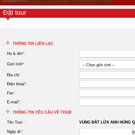
Đặt tour
THÔNG TIN LIÊN LẠC
Họ & tên
*
:
Giới tính
*
:
-- Chọn giới tính --
Nữ
Địa chỉ:
Nam
Điện thoại
*
:
Fax:
E-mail
*
:
THÔNG TIN YÊU CẦU VỀ TOUR
Tên Tour:
:
VÙNG ĐẤT LỬA ANH HÙNG Q
Ngày đi:
*
(