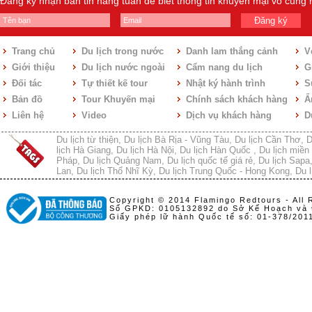
Đăng ký nhận bản tin hàng tuần để biết thông tin khuyến mại vô cùng
Đăng ký
Trang chủ
Du lịch trong nước
Danh lam thắng cảnh
V
Giới thiệu
Du lịch nước ngoài
Cẩm nang du lịch
Gi
Đối tác
Tự thiết kế tour
Nhật ký hành trình
S
Bản đồ
Tour Khuyến mại
Chính sách khách hàng
Ẩ
Liên hệ
Video
Dịch vụ khách hàng
D
Du lịch từ thiện
,
Du lịch Bà Rịa - Vũng Tàu
,
Du lịch Cần Thơ
,
D
lịch Hà Giang
,
Du lịch Hà Nội
,
Du lịch Hàn Quốc
,
Du lịch miền 
Pháp
,
Du lịch Quảng Nam
,
Du lịch quốc tế giá rẻ
,
Du lịch Sapa
Lan
,
Du lịch Thổ Nhĩ Kỳ
,
Du lịch Trung Quốc - Hong Kong
,
Du l
Copyright © 2014 Flamingo Redtours - All 
Số GPKD: 0105132892 do Sở Kế Hoạch và 
Giấy phép lữ hành Quốc tế số: 01-378/20