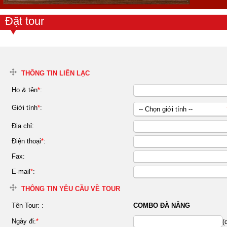
Đặt tour
THÔNG TIN LIÊN LẠC
Họ & tên
*
:
Giới tính
*
:
-- Chọn giới tính --
Nữ
Địa chỉ:
Nam
Điện thoại
*
:
Fax:
E-mail
*
:
THÔNG TIN YÊU CẦU VỀ TOUR
Tên Tour:
:
COMBO ĐÀ NẴNG
Ngày đi:
*
(