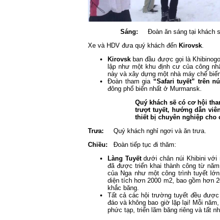
Sáng:
Đoàn ăn sáng tại khách s
Xe và HDV đưa quý khách đến
Kirovsk
.
Kirovsk
ban đầu được gọi là Khibinogo
lập như một khu định cư của công nh
này và xây dựng một nhà máy chế biến
Đoàn tham gia
“Safari tuyết” trên nú
đông phổ biến nhất ở Murmansk.
Quý khách sẽ có cơ hội tham 
trượt tuyết, hướng dẫn viê
thiết bị chuyên nghiệp cho 
Trưa:
Quý khách nghỉ ngơi và ăn trưa.
Chiều:
Đoàn tiếp tục đi thăm:
Làng Tuyết
dưới chân núi Khibini với
đã được triển khai thành công từ năm
của Nga như một công trình tuyết lớn 
diện tích hơn 2000 m2, bao gồm hơn 20
khắc băng.
Tất cả các hội trường tuyết đều được 
đáo và không bao giờ lặp lại! Mỗi năm,
phức tạp, triển lãm băng riêng và tất nh