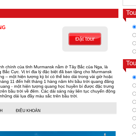
To
NG
Đặt tour
To
nh chính của tỉnh Murmansk nằm ở Tây Bắc của Nga, là
g Bắc Cực. Vị trí địa lý đặc biệt đã ban tặng cho Murmansk
 – một hiện tượng kỳ bí có thể kéo dài trong vài giờ hoặc
háng 11 đến hết tháng 1 hàng năm khi bầu trời quang đãng
uang - một hiện tượng quang học huyền bí được đặc trưng
rên bầu trời về đêm. Các dải sáng này liên tục chuyển động
những dải lụa đầy màu sắc trên bầu trời.
NH
ĐIỀU KHOẢN