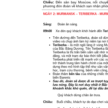
Chiều:
Đến sân bay Moscow, nối chuyế
phương đón đoàn về khách sạn nhận phòn
NGÀY 2: MURMANSK – TERIBERKA - MU
Sáng:
Đoàn ăn sáng.
09h00
Xe đón quý khách khởi hành đến
Ter
Trên đường đến Teriberka, đoàn sẽ d
video và chụp ảnh làm kỷ niệm tại nơi 
Teriberka
– là một ngôi làng ở vùng Mu
của Bắc Băng Dương. Tên Teriberka lầ
Teriberka là thị trấn biển sẩm uất nhờ
đăng, và một trạm dự báo thời tiết (đầu
Teriberka phát triển rất mạnh với các 
trở thành trung tâm hành chính của một
dựng theo mô hình tập thể như sân vận
học, trạm cứu thương, bệnh viện côn
Đoàn thăm
bến tàu
của những chiếc th
biển Barents
Sau đó,
đoàn sẽ được đi xe trượt tu
lưu nóng. Đây là nơi duy nhất ở Bắ
khoảnh khắc khó quên, để lại dấu ấn
Quý khách dừng chân ăn trưa.
Chiều:
Buổi chiều, khách tự do dạo chơi và