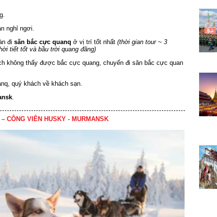
g.
n nghỉ ngơi.
àn đi
săn bắc cực quanq
ở vị trí tốt nhất
(thời gian tour ~ 3
ời tiết tốt và bầu trời quang đãng)
ch không thấy được bắc cực quang, chuyến đi săn bắc cực quan
anq, quý khách về khách sạn.
ansk
.
 – CÔNG VIÊN HUSKY - MURMANSK