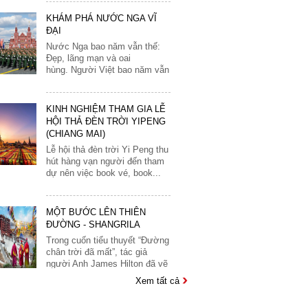
Monaco
Nước Nga bao năm vẫn thế:
Đẹp, lãng mạn và oai
Nauy
hùng. Người Việt bao năm vẫn
Nga
vậy:Thủy chung, luôn giữ...
Phần Lan
KINH NGHIỆM THAM GIA LỄ
Pháp
HỘI THẢ ĐÈN TRỜI YIPENG
(CHIANG MAI)
Scotland
Lễ hội thả đèn trời Yi Peng thu
hút hàng vạn người đến tham
Séc
dự nên việc book vé, book...
Slovakia
Slovenia
MỘT BƯỚC LÊN THIÊN
Tây Ban Nha
ĐƯỜNG - SHANGRILA
Trong cuốn tiểu thuyết “Đường
Thổ Nhĩ Kỳ
chân trời đã mất”, tác giả
người Anh James Hilton đã vẽ
Thụy Điển
ra bức tranh...
Thụy Sĩ
CHIÊM NGƯỠNG VẺ ĐẸP KỲ
Vantican
QUAN THẾ GIỚI CỔ ĐẠI
Xem tất cả
Ý
ANGKOR WAT
Angkor Wat, một trong những