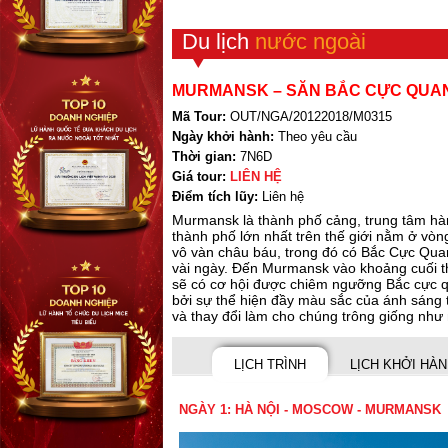
Du lịch
nước ngoài
MURMANSK – SĂN BẮC CỰC QUA
Mã Tour:
OUT/NGA/20122018/M0315
Ngày khởi hành:
Theo yêu cầu
Thời gian:
7N6D
Giá tour:
LIÊN HỆ
Điểm tích lũy:
Liên hệ
Murmansk là thành phố cảng, trung tâm hà
thành phố lớn nhất trên thế giới nằm ở vòn
vô vàn châu báu, trong đó có Bắc Cực Quang
vài ngày. Đến Murmansk vào khoảng cuối t
sẽ có cơ hội được chiêm ngưỡng Bắc cực q
bởi sự thể hiện đầy màu sắc của ánh sáng t
và thay đổi làm cho chúng trông giống như 
LỊCH TRÌNH
LỊCH KHỞI HÀ
NGÀY 1: HÀ NỘI - MOSCOW - MURMANSK