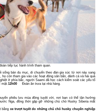
oàn tiếp tục hành trình tham quan.
i sống bán du mục, di chuyển theo đàn gia súc từ nơi này sang
c, họ còn tham gia vào các hoạt động săn bắn, đánh cá và hái quả
 nghiệt ở phía bắc, người Saami đã học cách kiểm soát các yếu tố
í mật.
12h00
Đoàn ăn trưa tại nhà hàng.
uyến phiêu lưu mùa đông tuyệt vời, nơi bạn có thể tận hưởng
 nước Nga, đồng thời gặp gỡ những chú chó Husky Siberia mắt
ết bằng
xe trượt tuyết do những chú chó husky chuyên nghiệp