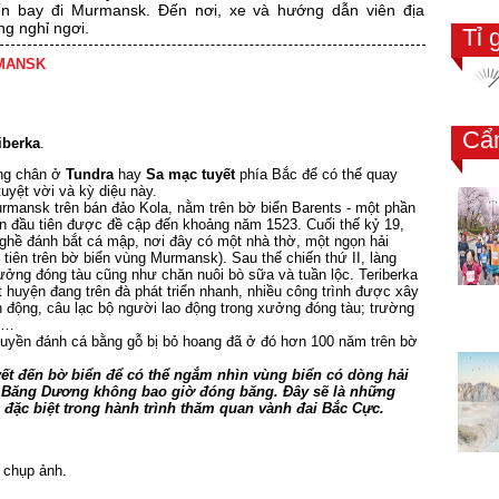
n bay đi Murmansk. Đến nơi, xe và hướng dẫn viên địa
g nghỉ ngơi.
Tỉ 
RMANSK
Cẩ
iberka
.
ừng chân ở
Tundra
hay
Sa mạc tuyết
phía Bắc để có thể quay
tuyệt vời và kỳ diệu này.
rmansk trên bán đảo Kola, nằm trên bờ biển Barents - một phần
n đầu tiên được đề cập đến khoảng năm 1523. Cuối thế kỷ 19,
 nghề đánh bắt cá mập, nơi đây có một nhà thờ, một ngọn hải
 tiên trên bờ biển vùng Murmansk). Sau thế chiến thứ II, làng
xưởng đóng tàu cũng như chăn nuôi bò sữa và tuần lộc. Teriberka
 huyện đang trên đà phát triển nhanh, nhiều công trình được xây
 động, câu lạc bộ người lao động trong xưởng đóng tàu; trường
g,…
uyền đánh cá bằng gỗ bị bỏ hoang đã ở đó hơn 100 năm trên bờ
yết đến bờ biển để có thể ngắm nhìn vùng biển có dòng hải
c Băng Dương không bao giờ đóng băng. Đây sẽ là những
 đặc biệt trong hành trình thăm quan vành đai Bắc Cực.
 chụp ảnh.