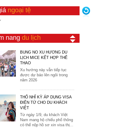
CHÍN TÂY BẮC
31
Singapore
Srilanka
Tất cả địa điểm ngắm lúa đẹp
giá
ngoại tệ
Áo
Thái Lan
New Zealand
nhất đã được Flamingo
Ba Lan
Redtours lựa chọn kỹ lưỡng
Trung Quốc
Úc
để đưa vào trong...
Bỉ
Ai Cập
Bồ Đào Nha
BÙNG NỔ XU HƯỚNG DU
m nang
du lịch
LỊCH MICE KẾT HỢP THỂ
Bosnia
THAO
Xu hướng này vẫn tiếp tục
Croatia
được dự báo lên ngôi trong
Đan Mạch
năm 2026
Đức
Hà Lan
THỔ NHĨ KỲ ÁP DỤNG VISA
ĐIỆN TỬ CHO DU KHÁCH
Hungary
VIỆT
Từ ngày 1/9, du khách Việt
Hy Lạp
Nam mang hộ chiếu phổ thông
Luxembourg
có thể nộp hồ sơ xin visa thị...
Malta
Marocco
KHÁM PHÁ NƯỚC NGA VĨ
ĐẠI