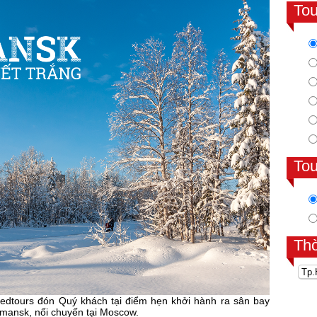
To
To
Th
dtours đón Quý khách tại điểm hẹn khởi hành ra sân bay
rmansk, nối chuyến tại Moscow.