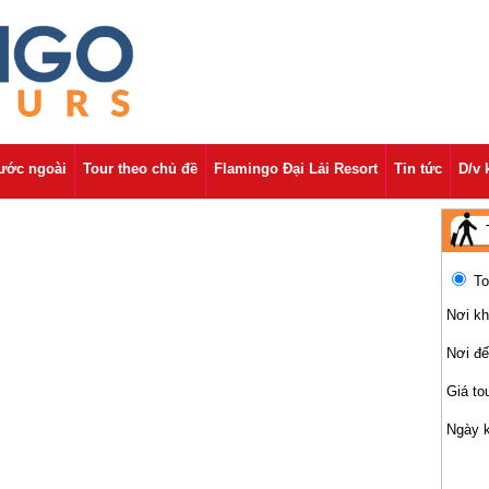
nước ngoài
Tour theo chủ đề
Flamingo Đại Lải Resort
Tin tức
D/v 
To
Nơi kh
Nơi đ
Giá to
Ngày 