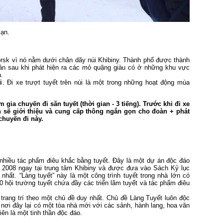
ạn.
rsk vì nó nằm dưới chân dãy núi Khibiny. Thành phố được thành
ân sau khi phát hiện ra các mỏ quặng giàu có ở những khu vực
.
i
. Đi xe trượt tuyết trên núi là một trong những hoạt động mùa
gia chuyến đi săn tuyết (thời gian - 3 tiếng). Trước khi đi xe
n sẽ giới thiệu và cung cấp thông ngắn gọn cho đoàn + phát
chuyến đi này.
 nhiều tác phẩm điêu khắc bằng tuyết. Đây là một dự án độc đáo
 2008 ngay tại trung tâm Khibiny và được đưa vào Sách Kỷ lục
nhất. “Làng tuyết” này là một công trình tuyết trong nhà lớn có
 hội trường tuyết chứa đầy các triển lãm tuyết và tác phẩm điêu
trang trí theo một chủ đề duy nhất. Chủ đề Làng Tuyết luôn độc
 nơi đây lại có một tòa nhà mới với các sảnh, hành lang, hoa văn
iên là một tinh thần độc đáo.