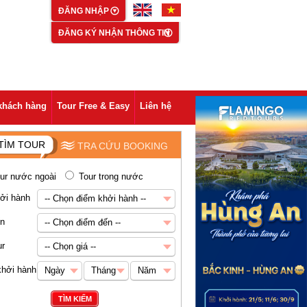
ĐĂNG NHẬP
ĐĂNG KÝ NHẬN THÔNG TIN
khách hàng
Tour Free & Easy
Liên hệ
TÌM TOUR
TRA CỨU BOOKING
ur nước ngoài
Tour trong nước
ởi hành
-- Chọn điểm khởi hành --
-- Chọn điểm khởi hành --
ến
-- Chọn điểm đến --
Hà Nội
-- Chọn điểm đến --
ur
-- Chọn giá --
Châu Á
-- Chọn giá --
khởi hành
Ngày
Tháng
Năm
Abu Dhabi
Dưới 5 triệu VNĐ
Ngày
Tháng
Năm
TÌM KIẾM
Ai Cập
5-8 triệu VNĐ