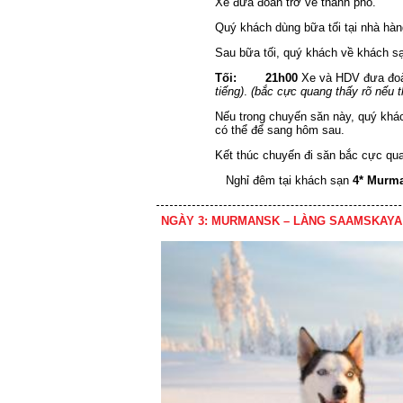
Xe đưa đoàn trở về thành phố.
Quý khách dùng bữa tối tại nhà hàn
Sau bữa tối, quý khách về khách sạ
Tối:
21h00
Xe và HDV đưa đo
tiếng)
.
(bắc cực quang thấy rõ nếu th
Nếu trong chuyến săn này, quý khá
có thể để sang hôm sau.
Kết thúc chuyến đi săn bắc cực qu
Nghỉ đêm tại khách sạn
4* Murm
NGÀY 3: MURMANSK – LÀNG SAAMSKAYA