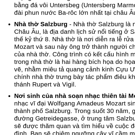
bằng đá vôi Untersbeg (Untersberg Marmo
đài phun nước Ba-rôc lớn nhất tại châu Â
Nhà thờ Salzburg
- Nhà thờ Salzburg là n
Châu Âu, là địa danh lịch sử nổi tiếng ở 
thế kỷ thứ 8. Nhà thờ là nơi diễn ra lễ rửa 
Mozart và sau này ông trở thành người c
của nhà thờ. Công trình có kết cấu hình 
trong nhà thờ là hai hàng bích họa do họ
vẽ, nhằm miêu tả quang cảnh kinh Cựu 
chính nhà thờ trưng bày tác phẩm điêu kh
thánh Rupert và Vigil.
Nơi sinh của nhà soạn nhạc thiên tài M
nhạc vĩ đại Wolfgang Amadeus Mozart sin
thành phố Salzburg. Trong suốt 30 năm, g
đường Getreidegasse, ở trung tâm Salzbu
sẽ được thăm quan và tìm hiểu về cuộc đ
đình. Bạn sẽ chiêm ngưỡng cây vĩ cầm m