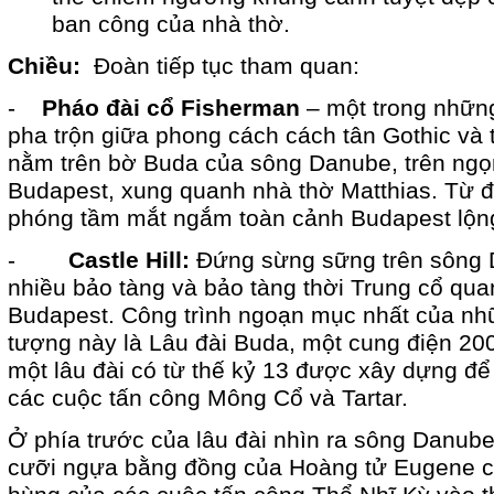
ban công của nhà thờ.
Chiều:
Đoàn tiếp tục tham quan:
-
Pháo đài cổ Fisherman
– một trong những
pha trộn giữa phong cách cách tân Gothic v
nằm trên bờ Buda của sông Danube, trên ngọn
Budapest, xung quanh nhà thờ Matthias. Từ đ
phóng tầm mắt ngắm toàn cảnh Budapest lộng
-
Castle Hill:
Đứng sừng sững trên sông D
nhiều bảo tàng và bảo tàng thời Trung cổ qua
Budapest. Công trình ngoạn mục nhất của nhữ
tượng này là Lâu đài Buda, một cung điện 200
một lâu đài có từ thế kỷ 13 được xây dựng để 
các cuộc tấn công Mông Cổ và Tartar.
Ở phía trước của lâu đài nhìn ra sông Danub
cưỡi ngựa bằng đồng của Hoàng tử Eugene c