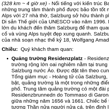
(328 km ~ 4 giờ xe) -
Nổi tiếng với kiến trúc B
những trung tâm thành phố được bảo tồn tốt 
Alps với 27 nhà thờ, Salzburg sở hữu thành ph
Di sản Thế giới của UNESCO vào năm 1996. N
lớn du khách đến thăm Salzburg để tham qua
cổ và vùng Alps tuyệt đẹp xung quanh. Salzbu
của nhà soạn nhạc thế kỷ 18, Wolfgang Amad
Chiều:
Quý khách tham quan:
Quảng trường Residenzplatz
- Residenz
trường rộng lớn oai nghiêm nằm tại trung
Salzburg nước Áo. Được đặt tên theo cu
Tổng giám mục - Hoàng tử của Salzburg, 
bật, quảng trường là một trong những điể
phố. Trung tâm quảng trường có một đài
Residenzbrunnedn do Tommaso di Garona 
giữa những năm 1656 và 1661. Chiếc bể 
tượng Thần nửa người nửa cá, trên đinh 