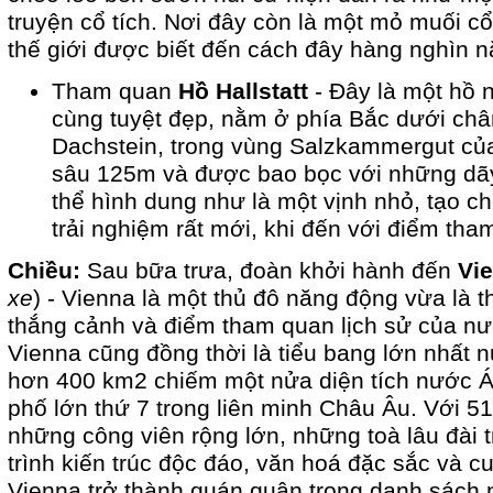
truyện cổ tích. Nơi đây còn là một mỏ muối cổ
thế giới được biết đến cách đây hàng nghìn 
Tham quan
Hồ Hallstatt
- Đây là một hồ 
cùng tuyệt đẹp, nằm ở phía Bắc dưới châ
Dachstein, trong vùng Salzkammergut củ
sâu 125m và được bao bọc với những dãy
thể hình dung như là một vịnh nhỏ, tạo c
trải nghiệm rất mới, khi đến với điểm tha
Chiều:
Sau bữa trưa, đoàn khởi hành đến
Vi
xe
) - Vienna là một thủ đô năng động vừa là 
thắng cảnh và điểm tham quan lịch sử của n
Vienna cũng đồng thời là tiểu bang lớn nhất n
hơn 400 km2 chiếm một nửa diện tích nước Á
phố lớn thứ 7 trong liên minh Châu Âu. Với 5
những công viên rộng lớn, những toà lâu đài t
trình kiến trúc độc đáo, văn hoá đặc sắc và c
Vienna trở thành quán quân trong danh sách