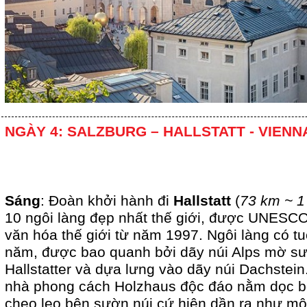
NGÀY 4: SALZBURG – HALLSTATT - VIENN
Sáng
: Đoàn khởi hành đi
Hallstatt
(
73 km ~ 1
10 ngôi làng đẹp nhất thế giới, được UNESCO
văn hóa thế giới từ năm 1997. Ngôi làng có tu
năm, được bao quanh bởi dãy núi Alps mờ s
Hallstatter và dựa lưng vào dãy núi Dachstei
nhà phong cách Holzhaus độc đáo nằm dọc bờ
cheo leo bên sườn núi cứ hiện dần ra như một