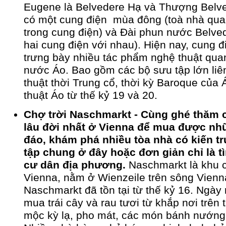
Eugene là Belvedere Hạ và Thượng Belve
có một cung điện mùa đông (toà nhà qua
trong cung điện) và Đài phun nước Belved
hai cung điện với nhau). Hiện nay, cung đ
trưng bày nhiều tác phẩm nghệ thuật qua
nước Áo. Bao gồm các bộ sưu tập lớn li
thuật thời Trung cổ, thời kỳ Baroque của
thuật Áo từ thế kỷ 19 và 20.
Chợ trời Naschmarkt - Cùng ghé thăm 
lâu đời nhất ở Vienna để mua được n
đáo, khám phá nhiều tòa nhà có kiến t
tập chung ở đây hoặc đơn giản chỉ là t
cư dân địa phương.
Naschmarkt là khu c
Vienna, nằm ở Wienzeile trên sông Vienn
Naschmarkt đã tồn tại từ thế kỷ 16. Ngày 
mua trái cây và rau tươi từ khắp nơi trên t
mộc kỳ lạ, pho mát, các món bánh nướng, 