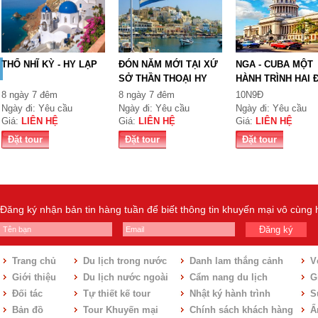
THỔ NHĨ KỲ - HY LẠP
ĐÓN NĂM MỚI TẠI XỨ
NGA - CUBA MỘT
SỞ THẦN THOẠI HY
HÀNH TRÌNH HAI 
LẠ...
ĐẾN
8 ngày 7 đêm
8 ngày 7 đêm
10N9Đ
Ngày đi: Yêu cầu
Ngày đi: Yêu cầu
Ngày đi: Yêu cầu
Giá:
LIÊN HỆ
Giá:
LIÊN HỆ
Giá:
LIÊN HỆ
Đặt tour
Đặt tour
Đặt tour
Đăng ký nhận bản tin hàng tuần để biết thông tin khuyến mại vô cùng
Đăng ký
Trang chủ
Du lịch trong nước
Danh lam thắng cảnh
V
Giới thiệu
Du lịch nước ngoài
Cẩm nang du lịch
Gi
Đối tác
Tự thiết kế tour
Nhật ký hành trình
S
Bản đồ
Tour Khuyến mại
Chính sách khách hàng
Ẩ