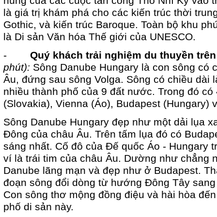
hùng của các cuộc tấn công Thổ Nhĩ Kỳ vào th
là giá trị khám phá cho các kiến trúc thời tr
Gothic, và kiến ​​trúc Baroque. Toàn bộ khu ph
là Di sản Văn hóa Thế giới của UNESCO.
-
Quý khách trải nghiệm du thuyền trê
phút):
Sông Danube Hungary là con sông có ch
Âu, đứng sau
sông Volga
. Sông có chiều dài
nhiều thành phố của 9 đất nước. Trong đó có 4
(Slovakia),
Vienna
(Áo), Budapest (Hungary) v
Sông Danube Hungary đẹp như một dải lụa xa
Đông của châu Âu. Trên tấm lụa đó có Budape
sáng nhất. Cố đô của Đế quốc Áo - Hungary 
ví là trái tim của châu Âu. Dường như chẳng 
Danube lãng mạn và đẹp như ở Budapest. T
đoạn sông đổi dòng từ hướng Đông Tây san
Con sông thơ mộng đồng điệu và hài hòa đến
phố di sản này.