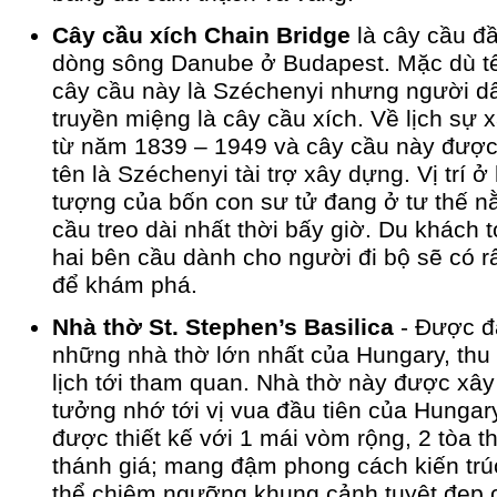
Cây cầu xích Chain Bridge
là cây cầu đ
dòng sông Danube ở Budapest. Mặc dù tên
cây cầu này là Széchenyi nhưng người dân 
truyền miệng là cây cầu xích. Về lịch sự
từ năm 1839 – 1949 và cây cầu này được m
tên là Széchenyi tài trợ xây dựng. Vị trí ở
tượng của bốn con sư tử đang ở tư thế n
cầu treo dài nhất thời bấy giờ. Du khách t
hai bên cầu dành cho người đi bộ sẽ có rấ
để khám phá.
Nhà thờ St. Stephen’s Basilica
- Được đa
những nhà thờ lớn nhất của Hungary, th
lịch tới tham quan. Nhà thờ này được xây 
tưởng nhớ tới vị vua đầu tiên của Hungary. 
được thiết kế với 1 mái vòm rộng, 2 tòa
thánh giá; mang đậm phong cách kiến trú
thể chiêm ngưỡng khung cảnh tuyệt đẹp cu