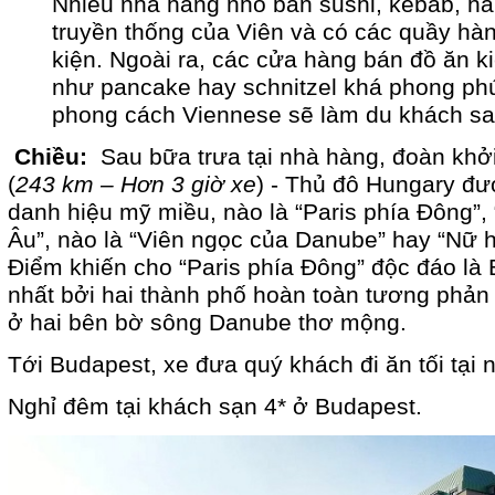
Nhiều nhà hàng nhỏ bán sushi, kebab, hả
truyền thống của Viên và có các quầy hà
kiện. Ngoài ra, các cửa hàng bán đồ ăn k
như pancake hay schnitzel khá phong ph
phong cách Viennese sẽ làm du khách sa
Chiều:
Sau bữa trưa tại nhà hàng, đoàn khở
(
243 km – Hơn 3 giờ xe
) - Thủ đô Hungary đư
danh hiệu mỹ miều, nào là “Paris phía Đông”, 
Âu”, nào là “Viên ngọc của Danube” hay “N
Điểm khiến cho “Paris phía Đông” độc đáo l
nhất bởi hai thành phố hoàn toàn tương phản
ở hai bên bờ sông Danube thơ mộng.
Tới Budapest, xe đưa quý khách đi ăn tối tại 
Nghỉ đêm tại khách sạn 4* ở Budapest.