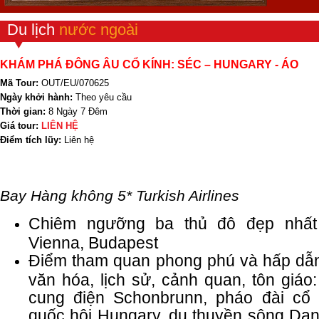
Du lịch
nước ngoài
KHÁM PHÁ ĐÔNG ÂU CỔ KÍNH: SÉC – HUNGARY - ÁO
Mã Tour:
OUT/EU/070625
Ngày khởi hành:
Theo yêu cầu
Thời gian:
8 Ngày 7 Đêm
Giá tour:
LIÊN HỆ
Điểm tích lũy:
Liên hệ
Bay Hàng không 5* Turkish Airlines
Chiêm ngưỡng ba thủ đô đẹp nhất
Vienna, Budapest
Điểm tham quan phong phú và hấp dẫn,
văn hóa, lịch sử, cảnh quan, tôn giáo: t
cung điện Schonbrunn, pháo đài cổ 
quốc hội Hungary, du thuyền sông Dan