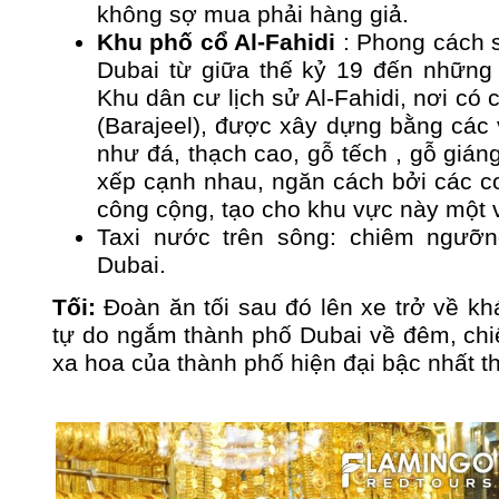
không sợ mua phải hàng giả.
Khu phố cổ Al-Fahidi
: Phong cách s
Dubai từ giữa thế kỷ 19 đến những
Khu dân cư lịch sử Al-Fahidi, nơi có 
(Barajeel), được xây dựng bằng các 
như đá, thạch cao, gỗ tếch , gỗ giá
xếp cạnh nhau, ngăn cách bởi các co
công cộng, tạo cho khu vực này một 
Taxi nước trên sông: chiêm ngưỡ
Dubai.
Tối:
Đoàn ăn tối sau đó lên xe trở về k
tự do ngắm thành phố Dubai về đêm, chi
xa hoa của thành phố hiện đại bậc nhất th