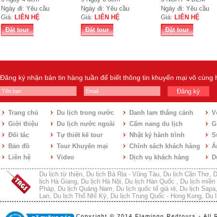
Ngày đi: Yêu cầu
Ngày đi: Yêu cầu
Ngày đi: Yêu cầu
Giá:
LIÊN HỆ
Giá:
LIÊN HỆ
Giá:
LIÊN HỆ
Đặt tour
Đặt tour
Đặt tour
Đăng ký nhận bản tin hàng tuần để biết thông tin khuyến mại vô cùng
Đăng ký
Trang chủ
Du lịch trong nước
Danh lam thắng cảnh
V
Giới thiệu
Du lịch nước ngoài
Cẩm nang du lịch
Gi
Đối tác
Tự thiết kế tour
Nhật ký hành trình
S
Bản đồ
Tour Khuyến mại
Chính sách khách hàng
Ẩ
Liên hệ
Video
Dịch vụ khách hàng
D
Du lịch từ thiện
,
Du lịch Bà Rịa - Vũng Tàu
,
Du lịch Cần Thơ
,
D
lịch Hà Giang
,
Du lịch Hà Nội
,
Du lịch Hàn Quốc
,
Du lịch miền 
Pháp
,
Du lịch Quảng Nam
,
Du lịch quốc tế giá rẻ
,
Du lịch Sapa
Lan
,
Du lịch Thổ Nhĩ Kỳ
,
Du lịch Trung Quốc - Hong Kong
,
Du l
Copyright © 2014 Flamingo Redtours - All 