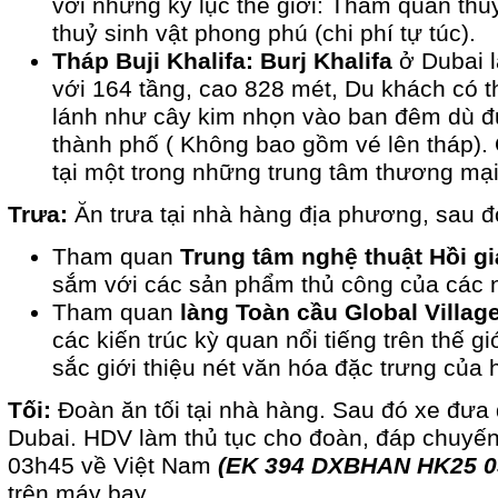
với những kỷ lục thế giới: Tham quan thuỷ
thuỷ sinh vật phong phú (chi phí tự túc).
Tháp Buji Khalifa: Burj Khalifa
ở Dubai l
với 164 tầng, cao 828 mét, Du khách có th
lánh như cây kim nhọn vào ban đêm dù đứ
thành phố ( Không bao gồm vé lên tháp).
tại một trong những trung tâm thương mại 
Trưa:
Ăn trưa tại nhà hàng địa phương, sau đó
Tham quan
Trung tâm nghệ thuật Hồi g
sắm với các sản phẩm thủ công của các 
Tham quan
làng Toàn cầu Global Villag
các kiến trúc kỳ quan nổi tiếng trên thế g
sắc giới thiệu nét văn hóa đặc trưng của
Tối:
Đoàn ăn tối tại nhà hàng. Sau đó xe đưa
Dubai. HDV làm thủ tục cho đoàn, đáp chuyế
03h45 về Việt Nam
(EK 394 DXBHAN HK25 0
trên máy bay.