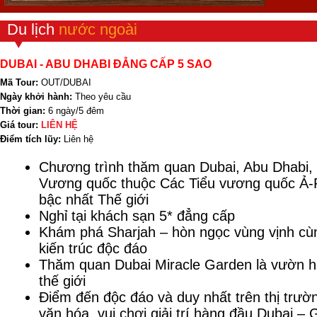
Du lịch
nước ngoài
DUBAI - ABU DHABI ĐẲNG CẤP 5 SAO
Mã Tour:
OUT/DUBAI
Ngày khởi hành:
Theo yêu cầu
Thời gian:
6 ngày/5 đêm
Giá tour:
LIÊN HỆ
Điểm tích lũy:
Liên hệ
Chương trình thăm quan Dubai, Abu Dhabi, S
Vương quốc thuộc Các Tiểu vương quốc Ả-Rậ
bậc nhất Thế giới
Nghỉ tại khách sạn 5* đẳng cấp
Khám phá Sharjah – hòn ngọc vùng vịnh cù
kiến trúc độc đáo
Thăm quan Dubai Miracle Garden là vườn h
thế giới
Điểm đến độc đáo và duy nhất trên thị trư
văn hóa, vui chơi giải trí hàng đầu Dubai – G