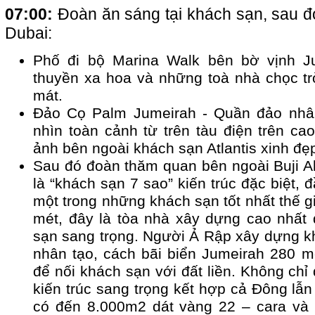
07:00:
Đoàn ăn sáng tại khách sạn, sau 
Dubai:
Phố đi bộ Marina Walk bên bờ vịnh J
thuyền xa hoa và những toà nhà chọc tr
mát.
Đảo Cọ Palm Jumeirah - Quần đảo nhân
nhìn toàn cảnh từ trên tàu điện trên ca
ảnh bên ngoài khách sạn Atlantis xinh đẹp
Sau đó đoàn thăm quan bên ngoài Buji A
là “khách sạn 7 sao” kiến trúc đặc biệt, đ
một trong những khách sạn tốt nhất thế g
mét, đây là tòa nhà xây dựng cao nhấ
sạn sang trọng. Người Ả Rập xây dựng k
nhân tạo, cách bãi biển Jumeirah 280 m
để nối khách sạn với đất liền. Không chỉ
kiến trúc sang trọng kết hợp cả Đông lẫ
có đến 8.000m2 dát vàng 22 – cara và 