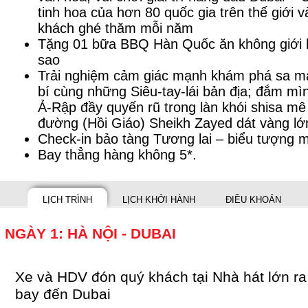
tinh hoa của hơn 80 quốc gia trên thế giới v
khách ghé thăm mỗi năm
Tặng 01 bữa BBQ Hàn Quốc ăn không giới h
sao
Trải nghiệm cảm giác mạnh khám phá sa mạ
bí cùng những Siêu-tay-lái bản địa; đắm mì
Ả-Rập đầy quyến rũ trong làn khói shisa m
đường (Hồi Giáo) Sheikh Zayed dát vàng lớn
Check-in bảo tàng Tương lai – biểu tượng 
Bay thẳng hàng không 5*.
LỊCH TRÌNH
LỊCH KHỞI HÀNH
ĐIỀU KHOẢN
NGÀY 1: HÀ NỘI - DUBAI
Xe và HDV đón quý khách tại Nhà hát lớn ra
bay đến Dubai