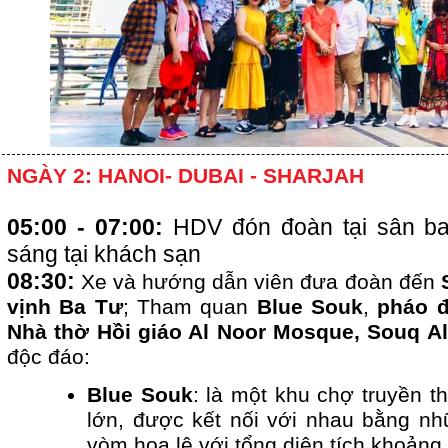
NGÀY 2: HANOI- DUBAI - SHARJAH
05:00 - 07:00:
HDV đón đoàn tại sân ba
sáng tại khách sạn
08:30:
Xe và hướng dẫn viên đưa đoàn đến
vịnh Ba Tư
; Tham quan
Blue Souk
,
pháo đ
Nhà thờ Hồi giáo Al Noor Mosque, Souq Al
độc đáo:
Blue Souk
: là một khu chợ truyền t
lớn, được kết nối với nhau bằng n
vòm hoa lệ với tổng diện tích khoản