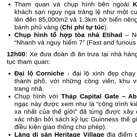
Tham quan và chụp hình bên ngoài
K
khách sạn nguy nga tráng lệ như một cu
lên đến 85,000m2 và 1.3km bờ biển riêng
bánh phủ vàng (
Chi phí tự túc
).
Chụp hình tổ hợp tòa nhà Etihad
– N
“Nhanh và nguy hiểm 7” (Fast and furious
12h00
: Xe đưa đoàn đi ăn trưa tại nhà hàn
tục tham quan:
Đại lộ Corniche
- đại lộ xinh đẹp chạ
thành phố, với những công viên, khu 
trang nhã.
Chụp hình với
Tháp Capital Gate – A
ngạc này được xem như là "công trình ki
xa nhất của thế giới" đã từng được xây
xác nhận bởi sách kỷ lục Guinness thế g
điều kiện giao thông cho phép).
Làng di sản Heritage Village
địa điểm g