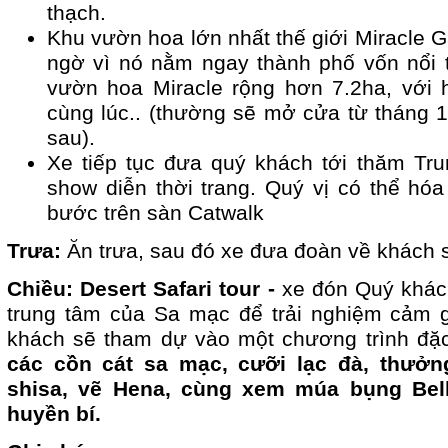
thạch.
Khu vườn hoa lớn nhất thế giới Miracle G
ngờ vì nó nằm ngay thành phố vốn nổi t
vườn hoa Miracle rộng hơn 7.2ha, với 
cùng lúc.. (thường sẽ mở cửa từ tháng 
sau).
Xe tiếp tục đưa quý khách tới thăm Tr
show diễn thời trang. Quý vị có thể hó
bước trên sàn Catwalk
Trưa:
Ăn trưa, sau đó xe đưa đoàn về khách 
Chiều: Desert Safari tour -
xe đón Quý khác
trung tâm của Sa mạc để trải nghiệm cảm 
khách sẽ tham dự vào một chương trình đặ
các cồn cát sa mạc, cưỡi lạc đà, thưởn
shisa, vẽ Hena, cùng xem múa bụng Bel
huyền bí.