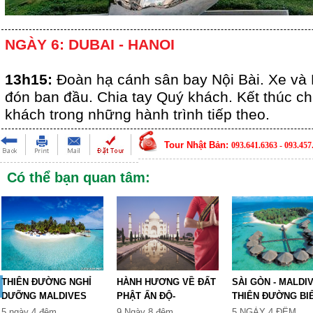
NGÀY 6: DUBAI - HANOI
13h15:
Đoàn hạ cánh sân bay Nội Bài. Xe v
đón ban đầu. Chia tay Quý khách. Kết thúc ch
khách trong những hành trình tiếp theo.
Tour Nhật Bản:
093.641.6363 - 093.457
Có thể bạn quan tâm:
THIÊN ĐƯỜNG NGHỈ
HÀNH HƯƠNG VỀ ĐẤT
SÀI GÒN - MALDIV
DƯỠNG MALDIVES
PHẬT ẤN ĐỘ-
THIÊN ĐƯỜNG BI
FREE a...
NEPAL9N
5 ngày 4 đêm
9 Ngày 8 đêm
5 NGÀY 4 ĐÊM