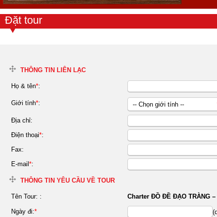
Đặt tour
THÔNG TIN LIÊN LẠC
Họ & tên
*
:
Giới tính
*
:
-- Chọn giới tính --
Nữ
Địa chỉ:
Nam
Điện thoại
*
:
Fax:
E-mail
*
:
THÔNG TIN YÊU CẦU VỀ TOUR
Tên Tour:
:
Charter ĐỒ ĐỀ ĐẠO TRÀNG 
Ngày đi:
*
(