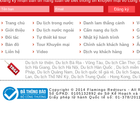
Đăng ký nhận bản tin hàng tuần để biết thông tin khuyến mại vô cùng
Đăng ký
Trang chủ
Du lịch trong nước
Danh lam thắng cảnh
V
Giới thiệu
Du lịch nước ngoài
Cẩm nang du lịch
Gi
Đối tác
Tự thiết kế tour
Nhật ký hành trình
S
Bản đồ
Tour Khuyến mại
Chính sách khách hàng
Ẩ
Liên hệ
Video
Dịch vụ khách hàng
D
Du lịch từ thiện
,
Du lịch Bà Rịa - Vũng Tàu
,
Du lịch Cần Thơ
,
D
lịch Hà Giang
,
Du lịch Hà Nội
,
Du lịch Hàn Quốc
,
Du lịch miền 
Pháp
,
Du lịch Quảng Nam
,
Du lịch quốc tế giá rẻ
,
Du lịch Sapa
Lan
,
Du lịch Thổ Nhĩ Kỳ
,
Du lịch Trung Quốc - Hong Kong
,
Du l
Copyright © 2014 Flamingo Redtours - All 
Số GPKD: 0105132892 do Sở Kế Hoạch và 
Giấy phép lữ hành Quốc tế số: 01-378/20