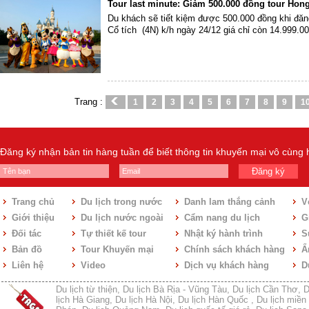
Tour last minute: Giảm 500.000 đồng tour Hon
Du khách sẽ tiết kiệm được 500.000 đồng khi đă
Cổ tích (4N) k/h ngày 24/12 giá chỉ còn 14.999.0
Trang :
1
2
3
4
5
6
7
8
9
1
Đăng ký nhận bản tin hàng tuần để biết thông tin khuyến mại vô cùng
Đăng ký
Trang chủ
Du lịch trong nước
Danh lam thắng cảnh
V
Giới thiệu
Du lịch nước ngoài
Cẩm nang du lịch
Gi
Đối tác
Tự thiết kế tour
Nhật ký hành trình
S
Bản đồ
Tour Khuyến mại
Chính sách khách hàng
Ẩ
Liên hệ
Video
Dịch vụ khách hàng
D
Du lịch từ thiện
,
Du lịch Bà Rịa - Vũng Tàu
,
Du lịch Cần Thơ
,
D
lịch Hà Giang
,
Du lịch Hà Nội
,
Du lịch Hàn Quốc
,
Du lịch miền 