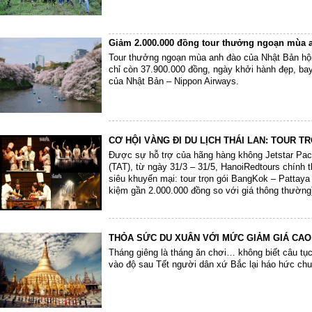
Giảm 2.000.000 đồng tour thưởng ngoạn mùa 
Tour thưởng ngoạn mùa anh đào của Nhật Bản hội 
chỉ còn 37.900.000 đồng, ngày khởi hành đẹp, ba
của Nhật Bản – Nippon Airways.
CƠ HỘI VÀNG ĐI DU LỊCH THÁI LAN: TOUR TR
Được sự hỗ trợ của hãng hàng không Jetstar Paci
(TAT), từ ngày 31/3 – 31/5, HanoiRedtours chính t
siêu khuyến mại: tour trọn gói BangKok – Pattaya 
kiệm gần 2.000.000 đồng so với giá thông thường)
tới 1.000.000 đồng cho du khách.
THỎA SỨC DU XUÂN VỚI MỨC GIẢM GIÁ CAO
Tháng giêng là tháng ăn chơi… không biết câu tụ
vào độ sau Tết người dân xứ Bắc lại háo hức ch