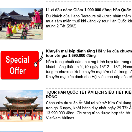
Lì xì đầu năm: Giảm 1.000.000 đồng Hàn Quốc 
Du khách của HanoiRedtours sẽ được nhận thêm
mua sắm miễn thuế khi đăng ký tour Hàn Quốc kh
mùng 2 Tết (20/2)
Khuyến mại kép dành tặng Hội viên của chương
tour với giá 1.690.000 đồng
Nằm trong chuỗi các chương trình hợp tác trong 
khách hàng thân thiết, từ ngày 15/12 – 15/1, Han
tung ra chương trình khuyến mại lớn nhất trong 
Khuyến mại kép dành cho Hội viên cao cấp của chư
du khách sở hữu thẻ...
TOUR HÀN QUỐC TẾT ÂM LỊCH SIÊU TIẾT KIỆM
ĐỒNG
Cánh cửa du xuân Ất Mùi tại xứ sở Kim Chi đang
trọn gói 6 ngày, khởi hành duy nhất ngày 29 Tết Â
13.990.000 đồng. Chương trình được hợp tác bở
VietNam Airlines.