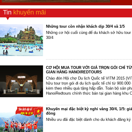
Tin
khuyến mãi
Những tour còn nhận khách dịp 30/4 và 1/5
Những cơ hội cuối cùng để du khách sở hữu tour du
30/4
CƠ HỘI MUA TOUR VỚI GIÁ TRỌN GÓI CHỈ TỪ
GIAN HÀNG HANOIREDTOURS
Chào đón Hội chợ Du lịch Quốc tế VITM 2015 (VI
hữu tour trọn gói đi du lịch quốc tế chỉ từ 900.000
kèm theo nhiều quà tặng hấp dẫn. Toàn bộ sản 
HanoiRedtours chính thức bán tại gian hàng khu 
Võ –...
Khuyến mại đặc biệt kỳ nghỉ vàng 30/4, 1/5: giả
đồng
Nhiều ưu đãi đặc biệt dành cho du khách đăng ký 