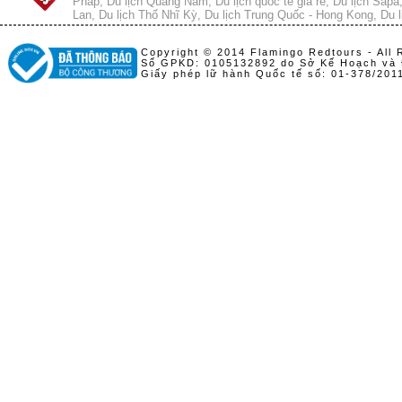
Pháp
,
Du lịch Quảng Nam
,
Du lịch quốc tế giá rẻ
,
Du lịch Sapa
Lan
,
Du lịch Thổ Nhĩ Kỳ
,
Du lịch Trung Quốc - Hong Kong
,
Du l
Copyright © 2014 Flamingo Redtours - All 
Số GPKD: 0105132892 do Sở Kế Hoạch và 
Giấy phép lữ hành Quốc tế số: 01-378/20