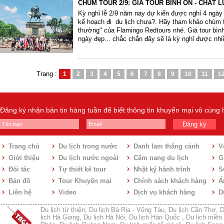
CHÙM TOUR 2/9: GIÁ TOUR BÌNH ỔN - CHẤT
Kỳ nghỉ lễ 2/9 năm nay dự kiến được nghỉ 4 ngày t
kế hoạch đi du lịch chưa?. Hãy tham khảo chùm t
thường" của Flamingo Redtours nhé. Giá tour bình
ngày đẹp... chắc chắn đây sẽ là kỳ nghỉ được n
Trang :
1
2
3
4
5
6
7
8
9
10
11
1
Đăng ký nhận bản tin hàng tuần để biết thông tin khuyến mại vô cùng
Đăng ký
Trang chủ
Du lịch trong nước
Danh lam thắng cảnh
V
Giới thiệu
Du lịch nước ngoài
Cẩm nang du lịch
Gi
Đối tác
Tự thiết kế tour
Nhật ký hành trình
S
Bản đồ
Tour Khuyến mại
Chính sách khách hàng
Ẩ
Liên hệ
Video
Dịch vụ khách hàng
D
Du lịch từ thiện
,
Du lịch Bà Rịa - Vũng Tàu
,
Du lịch Cần Thơ
,
D
lịch Hà Giang
,
Du lịch Hà Nội
,
Du lịch Hàn Quốc
,
Du lịch miền 