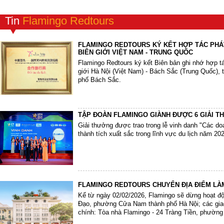
Tin
Flamingo Redtours
FLAMINGO REDTOURS KÝ KẾT HỢP TÁC PHÁT
BIÊN GIỚI VIỆT NAM - TRUNG QUỐC
Flamingo Redtours ký kết Biên bản ghi nhớ hợp tác
giới Hà Nội (Việt Nam) - Bách Sắc (Trung Quốc), t
phố Bách Sắc.
TẬP ĐOÀN FLAMINGO GIÀNH ĐƯỢC 6 GIẢI 
Giải thưởng được trao trong lễ vinh danh "Các do
thành tích xuất sắc trong lĩnh vực du lịch năm 20
FLAMINGO REDTOURS CHUYỂN ĐỊA ĐIỂM LÀ
Kể từ ngày 02/02/2026, Flamingo sẽ dừng hoạt đ
Đạo, phường Cửa Nam thành phố Hà Nội; các gia
chính: Tòa nhà Flamingo - 24 Tràng Tiền, phườn