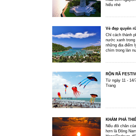
hiểu nhé
Vẻ đẹp quyến r
Chỉ cách thành p
nước xanh trong
những địa điểm l
chìm trong làn n
RỘN RÃ FESTIVA
Từ ngày 11 - 14/7
Trang
KHÁM PHÁ THI
Nếu đôi chân củ
hơn là Đông Nam