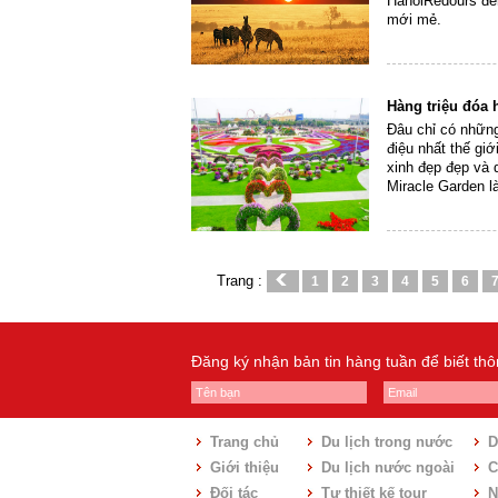
HanoiRedours đế
mới mẻ.
Hàng triệu đóa 
Đâu chỉ có những
điệu nhất thế gi
xinh đẹp đẹp và 
Miracle Garden l
Trang :
1
2
3
4
5
6
Đăng ký nhận bản tin hàng tuần để biết th
Trang chủ
Du lịch trong nước
D
Giới thiệu
Du lịch nước ngoài
C
Đối tác
Tự thiết kế tour
N