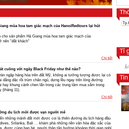
Th
Giang mùa hoa tam giác mạch của HanoiRedtours lại hút
ến cho sản phẩm Hà Giang mùa hoa tam giác mạch của
ở nên "đắt khách"
Tỉ 
Chi tiết
t cuồng với ngày Black Friday như thế nào?
tràn ngập hàng hóa trên đất Mỹ, không ai tưởng tượng được lại có
Ti
i dằng dặc rồi trùm chăn ngủ, dựng lều ngay trên lòng đường
hị hay khung cảnh chen lấn trong các trung tâm mua sắm trong
 (tháng 11).
Chi tiết
ờng du lịch mới được vạn người mê
ến những mảnh đất mới được coi là thiên đường du lịch hàng đầu
ives, Srilanka, Bali … khám phá những nền văn hóa đặc sắc của
a, được cùng bạn bè, người thân tận hưởng khoảng thời gian nghỉ