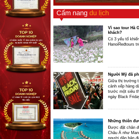
Cẩm nang
du lịch
Vì sao tour Hà 
khách?
Có 3 yếu tố khi
HanoiRedtours tr
Người Mỹ đã phá
Giữa thị trường 
cảnh xếp hàng dà
trước một siêu t
ngày Black Friday
Những thiên đư
Được đặt chân đ
Châu Á như Mand
người dân bản đị