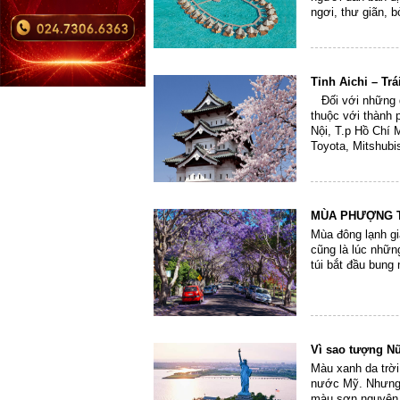
ngơi, thư giãn, 
Tỉnh Aichi – Tr
Đối với những d
thuộc với thành 
Nội, T.p Hồ Chí M
Toyota, Mitshubi
tên đình...
MÙA PHƯỢNG T
Mùa đông lạnh g
cũng là lúc nhữn
túi bắt đầu bung 
Vì sao tượng Nữ
Màu xanh da trời
nước Mỹ. Nhưng í
màu sơn nguyên b