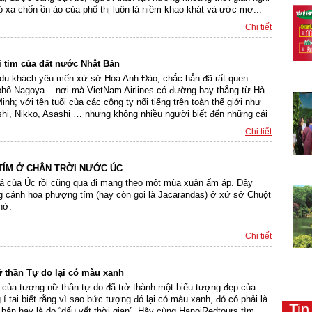
bỏ xa chốn ồn ào của phố thị luôn là niềm khao khát và ước mơ...
Chi tiết
ái tim của đất nước Nhật Bản
u khách yêu mến xứ sở Hoa Anh Đào, chắc hẳn đã rất quen
phố Nagoya - nơi mà VietNam Airlines có đường bay thẳng từ Hà
inh; với tên tuổi của các công ty nổi tiếng trên toàn thế giới như
shi, Nikko, Asashi … nhưng không nhiều người biết đến những cái
Chi tiết
ÍM Ở CHÂN TRỜI NƯỚC ÚC
iá của Úc rồi cũng qua đi mang theo một mùa xuân ấm áp. Đây
g cánh hoa phượng tím (hay còn gọi là Jacarandas) ở xứ sở Chuột
nở.
Chi tiết
 thần Tự do lại có màu xanh
 của tượng nữ thần tự do đã trở thành một biểu tượng đẹp của
 tai biết rằng vì sao bức tượng đó lại có màu xanh, đó có phải là
Ti
ản hay là do “dấu vết thời gian”. Hãy cùng HanoiRedtours tìm