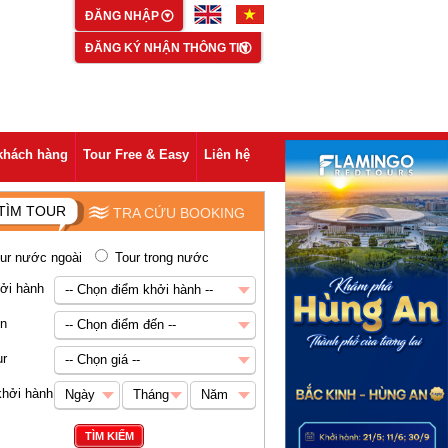
ĐĂNG NHẬP
ĐĂNG KÝ NHẬN THÔNG TIN
khách hàng
Tour Free & Easy
Liên hệ
TÌM TOUR
TRA CỨU BOOKING
ur nước ngoài
Tour trong nước
ởi hành
-- Chọn điểm khởi hành --
-- Chọn điểm khởi hành --
ến
-- Chọn điểm đến --
Hà Nội
-- Chọn điểm đến --
ur
-- Chọn giá --
Châu Á
-- Chọn giá --
khởi hành
Ngày
Tháng
Năm
Abu Dhabi
Dưới 5 triệu VNĐ
Ngày
Tháng
Năm
TÌM KIẾM
Ai Cập
5-8 triệu VNĐ