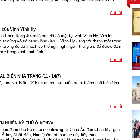
Chi tiết
ũ của Vịnh Vĩnh Hy
hố Phan Rang 40km là bạn đã có mặt tại vịnh Vĩnh Hy. Với làn
 vắt cùng vô số hang động đẹp… Vĩnh Hy đang trở thành một trong
ý tưởng để du khách có thể nghỉ nghỉ ngơi, thư giãn, để được đắm
ước trong xanh mát lành.
Chi tiết
L BIỂN NHA TRANG (11 - 14/7)
, Festival Biển 2015 sẽ chính thức diễn ra tại thành phố biển Nha
Chi tiết
ÊN NHIÊN KỲ THÚ Ở KENYA
a bạn đã in dấu trên mọi nẻo đường từ Châu Âu đến Châu Mỹ, gần
 Á hay Nhật Bản, Hàn Quốc thì mùa hè này hãy cùng