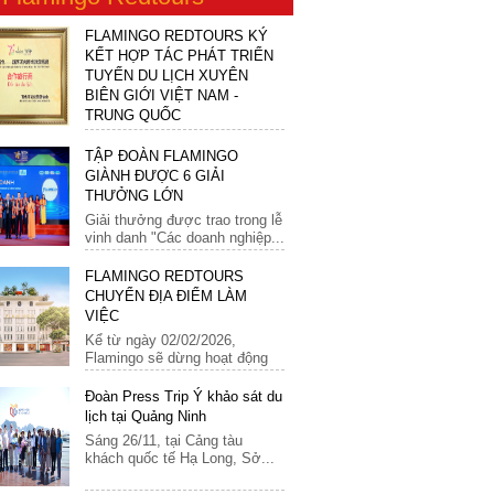
31
Áo
FLAMINGO REDTOURS KÝ
KẾT HỢP TÁC PHÁT TRIỂN
Ba Lan
TUYẾN DU LỊCH XUYÊN
BIÊN GIỚI VIỆT NAM -
Bỉ
TRUNG QUỐC
Bồ Đào Nha
Flamingo Redtours ký kết Biên
TẬP ĐOÀN FLAMINGO
bản ghi nhớ hợp tác phát...
Bosnia
GIÀNH ĐƯỢC 6 GIẢI
THƯỞNG LỚN
Croatia
Giải thưởng được trao trong lễ
Đan Mạch
vinh danh "Các doanh nghiệp...
Đức
FLAMINGO REDTOURS
CHUYỂN ĐỊA ĐIỂM LÀM
Hà Lan
VIỆC
Hungary
Kể từ ngày 02/02/2026,
Flamingo sẽ dừng hoạt động
Hy Lạp
văn phòng...
Luxembourg
Đoàn Press Trip Ý khảo sát du
lịch tại Quảng Ninh
Malta
Sáng 26/11, tại Cảng tàu
khách quốc tế Hạ Long, Sở...
Marocco