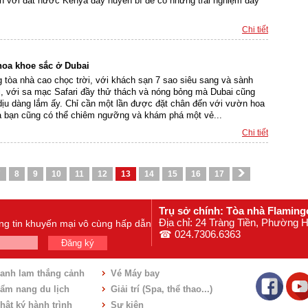
n với đất nước Kenya đầy huyền bí để có những trải nghiệm đầy
Chi tiết
hoa khoe sắc ở Dubai
 tòa nhà cao chọc trời, với khách sạn 7 sao siêu sang và sành
ới, với sa mạc Safari đầy thử thách và nóng bỏng mà Dubai cũng
dịu dàng lắm ấy. Chỉ cần một lần được đặt chân đến với vườn hoa
à bạn cũng có thể chiêm ngưỡng và khám phá một vẻ...
Chi tiết
7
8
9
10
11
12
13
14
15
16
17
Trụ sở chính: Tòa nhà Flaming
Địa chỉ: 24 Tràng Tiền, Phường
ông tin khuyến mại vô cùng hấp dẫn
☎ 024.7306.6363
Đăng ký
anh lam thắng cảnh
Vé Máy bay
ẩm nang du lịch
Giải trí (Spa, thể thao...)
hật ký hành trình
Sự kiện