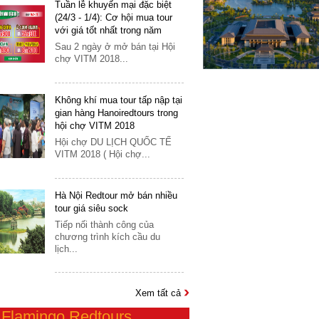
16
Tuần lễ khuyến mại đặc biệt
(24/3 - 1/4): Cơ hội mua tour
Mông Cổ
17
với giá tốt nhất trong năm
Myanmar
Sau 2 ngày ở mở bán tại Hội
18
chợ VITM 2018...
Nepal
19
Nhật Bản
20
Không khí mua tour tấp nập tại
Oman
21
gian hàng Hanoiredtours trong
hội chợ VITM 2018
Philippines
22
Hội chợ DU LỊCH QUỐC TẾ
Singapore
23
VITM 2018 ( Hội chợ...
Srilanka
24
Tây Tạng
Hà Nội Redtour mở bán nhiều
25
tour giá siêu sock
Thái Lan
26
Tiếp nối thành công của
Triều Tiên
chương trình kích cầu du
27
lịch...
Trung Quốc
28
Uzbekistan
29
Xem tất cả
Châu Âu
30
n
Flamingo Redtours
Anh