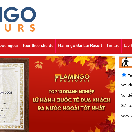
nước ngoài
Tour theo chủ đề
Flamingo Đại Lải Resort
Tin tức
D/v 
To
Nơi kh
Nơi đ
Giá to
Ngày 