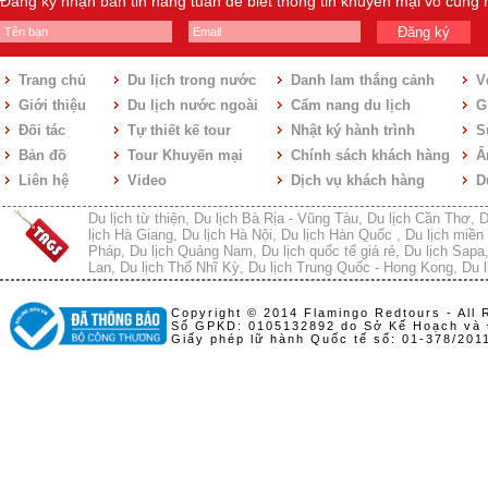
Đăng ký nhận bản tin hàng tuần để biết thông tin khuyến mại vô cùng
Đăng ký
Trang chủ
Du lịch trong nước
Danh lam thắng cảnh
V
Giới thiệu
Du lịch nước ngoài
Cẩm nang du lịch
Gi
Đối tác
Tự thiết kế tour
Nhật ký hành trình
S
Bản đồ
Tour Khuyến mại
Chính sách khách hàng
Ẩ
Liên hệ
Video
Dịch vụ khách hàng
D
Du lịch từ thiện
,
Du lịch Bà Rịa - Vũng Tàu
,
Du lịch Cần Thơ
,
D
lịch Hà Giang
,
Du lịch Hà Nội
,
Du lịch Hàn Quốc
,
Du lịch miền 
Pháp
,
Du lịch Quảng Nam
,
Du lịch quốc tế giá rẻ
,
Du lịch Sapa
Lan
,
Du lịch Thổ Nhĩ Kỳ
,
Du lịch Trung Quốc - Hong Kong
,
Du l
Copyright © 2014 Flamingo Redtours - All 
Số GPKD: 0105132892 do Sở Kế Hoạch và 
Giấy phép lữ hành Quốc tế số: 01-378/20