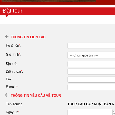
Đặt tour
THÔNG TIN LIÊN LẠC
Họ & tên
*
:
Giới tính
*
:
-- Chọn giới tính --
Nữ
Địa chỉ:
Nam
Điện thoại
*
:
Fax:
E-mail
*
:
THÔNG TIN YÊU CẦU VỀ TOUR
Tên Tour:
:
TOUR CAO CẤP NHẬT BẢN 6
Ngày đi:
*
(