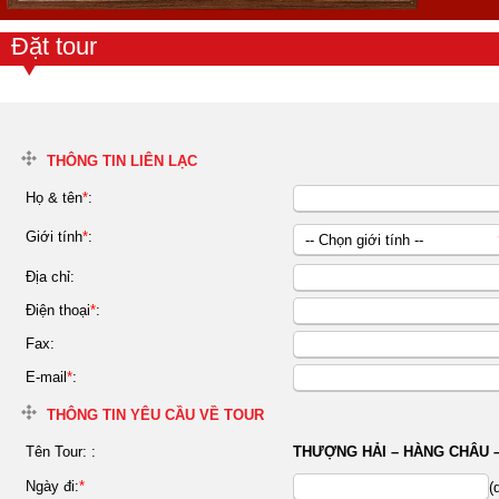
Đặt tour
THÔNG TIN LIÊN LẠC
Họ & tên
*
:
Giới tính
*
:
-- Chọn giới tính --
Nữ
Địa chỉ:
Nam
Điện thoại
*
:
Fax:
E-mail
*
:
THÔNG TIN YÊU CẦU VỀ TOUR
Tên Tour:
:
THƯỢNG HẢI – HÀNG CHÂU 
Ngày đi:
*
(