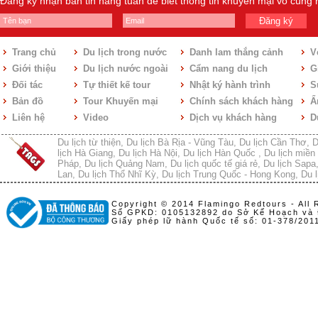
Đăng ký nhận bản tin hàng tuần để biết thông tin khuyến mại vô cùng
Đăng ký
Trang chủ
Du lịch trong nước
Danh lam thắng cảnh
V
Giới thiệu
Du lịch nước ngoài
Cẩm nang du lịch
Gi
Đối tác
Tự thiết kế tour
Nhật ký hành trình
S
Bản đồ
Tour Khuyến mại
Chính sách khách hàng
Ẩ
Liên hệ
Video
Dịch vụ khách hàng
D
Du lịch từ thiện
,
Du lịch Bà Rịa - Vũng Tàu
,
Du lịch Cần Thơ
,
D
lịch Hà Giang
,
Du lịch Hà Nội
,
Du lịch Hàn Quốc
,
Du lịch miền 
Pháp
,
Du lịch Quảng Nam
,
Du lịch quốc tế giá rẻ
,
Du lịch Sapa
Lan
,
Du lịch Thổ Nhĩ Kỳ
,
Du lịch Trung Quốc - Hong Kong
,
Du l
Copyright © 2014 Flamingo Redtours - All 
Số GPKD: 0105132892 do Sở Kế Hoạch và 
Giấy phép lữ hành Quốc tế số: 01-378/20