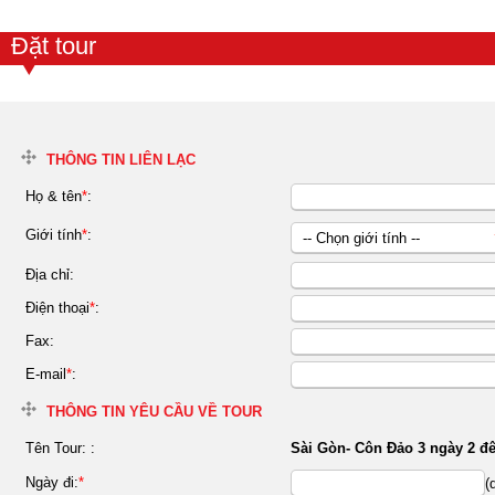
Đặt tour
THÔNG TIN LIÊN LẠC
Họ & tên
*
:
Giới tính
*
:
-- Chọn giới tính --
Nữ
Địa chỉ:
Nam
Điện thoại
*
:
Fax:
E-mail
*
:
THÔNG TIN YÊU CẦU VỀ TOUR
Tên Tour:
:
Sài Gòn- Côn Đảo 3 ngày 2 đ
Ngày đi:
*
(