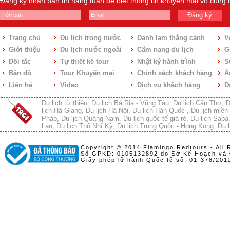
Đăng ký nhận bản tin hàng tuần để biết thông tin khuyến mại vô cùng
Đăng ký
Trang chủ
Du lịch trong nước
Danh lam thắng cảnh
V
Giới thiệu
Du lịch nước ngoài
Cẩm nang du lịch
Gi
Đối tác
Tự thiết kế tour
Nhật ký hành trình
S
Bản đồ
Tour Khuyến mại
Chính sách khách hàng
Ẩ
Liên hệ
Video
Dịch vụ khách hàng
D
Du lịch từ thiện
,
Du lịch Bà Rịa - Vũng Tàu
,
Du lịch Cần Thơ
,
D
lịch Hà Giang
,
Du lịch Hà Nội
,
Du lịch Hàn Quốc
,
Du lịch miền 
Pháp
,
Du lịch Quảng Nam
,
Du lịch quốc tế giá rẻ
,
Du lịch Sapa
Lan
,
Du lịch Thổ Nhĩ Kỳ
,
Du lịch Trung Quốc - Hong Kong
,
Du l
Copyright © 2014 Flamingo Redtours - All 
Số GPKD: 0105132892 do Sở Kế Hoạch và 
Giấy phép lữ hành Quốc tế số: 01-378/20