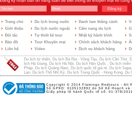
Đăng ký nhận bản tin hàng tuần để biết thông tin khuyến mại vô cùng
Đăng ký
Trang chủ
Du lịch trong nước
Danh lam thắng cảnh
V
Giới thiệu
Du lịch nước ngoài
Cẩm nang du lịch
Gi
Đối tác
Tự thiết kế tour
Nhật ký hành trình
S
Bản đồ
Tour Khuyến mại
Chính sách khách hàng
Ẩ
Liên hệ
Video
Dịch vụ khách hàng
D
Du lịch từ thiện
,
Du lịch Bà Rịa - Vũng Tàu
,
Du lịch Cần Thơ
,
D
lịch Hà Giang
,
Du lịch Hà Nội
,
Du lịch Hàn Quốc
,
Du lịch miền 
Pháp
,
Du lịch Quảng Nam
,
Du lịch quốc tế giá rẻ
,
Du lịch Sapa
Lan
,
Du lịch Thổ Nhĩ Kỳ
,
Du lịch Trung Quốc - Hong Kong
,
Du l
Copyright © 2014 Flamingo Redtours - All 
Số GPKD: 0105132892 do Sở Kế Hoạch và 
Giấy phép lữ hành Quốc tế số: 01-378/20