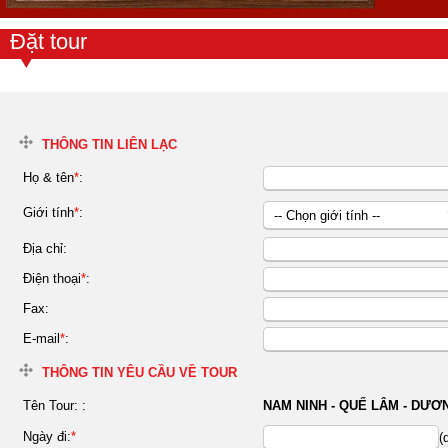
Đặt tour
THÔNG TIN LIÊN LẠC
Họ & tên
*
:
Giới tính
*
:
-- Chọn giới tính --
Nữ
Địa chỉ:
Nam
Điện thoại
*
:
Fax:
E-mail
*
:
THÔNG TIN YÊU CẦU VỀ TOUR
Tên Tour:
:
NAM NINH - QUẾ LÂM - DƯƠ
Ngày đi:
*
(