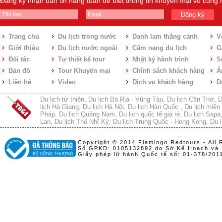
Đăng ký nhận bản tin hàng tuần để biết thông tin khuyến mại vô cùng
Đăng ký
Trang chủ
Du lịch trong nước
Danh lam thắng cảnh
V
Giới thiệu
Du lịch nước ngoài
Cẩm nang du lịch
Gi
Đối tác
Tự thiết kế tour
Nhật ký hành trình
S
Bản đồ
Tour Khuyến mại
Chính sách khách hàng
Ẩ
Liên hệ
Video
Dịch vụ khách hàng
D
Du lịch từ thiện
,
Du lịch Bà Rịa - Vũng Tàu
,
Du lịch Cần Thơ
,
D
lịch Hà Giang
,
Du lịch Hà Nội
,
Du lịch Hàn Quốc
,
Du lịch miền 
Pháp
,
Du lịch Quảng Nam
,
Du lịch quốc tế giá rẻ
,
Du lịch Sapa
Lan
,
Du lịch Thổ Nhĩ Kỳ
,
Du lịch Trung Quốc - Hong Kong
,
Du l
Copyright © 2014 Flamingo Redtours - All 
Số GPKD: 0105132892 do Sở Kế Hoạch và 
Giấy phép lữ hành Quốc tế số: 01-378/20