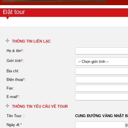
Đặt tour
THÔNG TIN LIÊN LẠC
Họ & tên
*
:
Giới tính
*
:
-- Chọn giới tính --
Nữ
Địa chỉ:
Nam
Điện thoại
*
:
Fax:
E-mail
*
:
THÔNG TIN YÊU CẦU VỀ TOUR
Tên Tour:
:
CUNG ĐƯỜNG VÀNG NHẬT BẢ
Ngày đi:
*
(