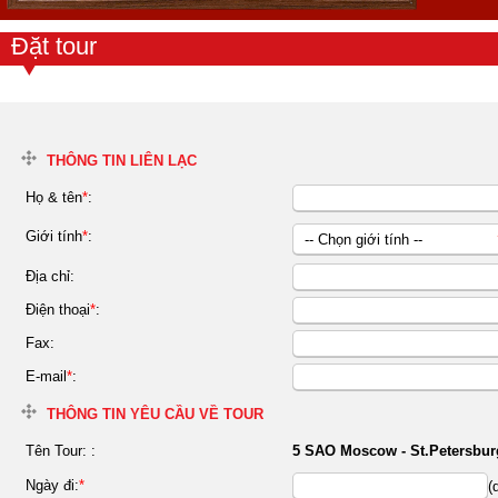
Đặt tour
THÔNG TIN LIÊN LẠC
Họ & tên
*
:
Giới tính
*
:
-- Chọn giới tính --
Nữ
Địa chỉ:
Nam
Điện thoại
*
:
Fax:
E-mail
*
:
THÔNG TIN YÊU CẦU VỀ TOUR
Tên Tour:
:
5 SAO Moscow - St.Petersbur
Ngày đi:
*
(