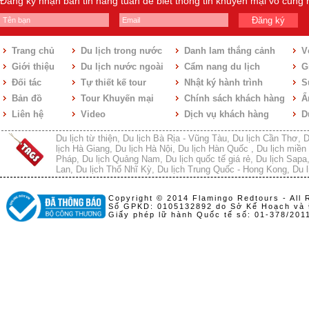
Đăng ký nhận bản tin hàng tuần để biết thông tin khuyến mại vô cùng
Đăng ký
Trang chủ
Du lịch trong nước
Danh lam thắng cảnh
V
Giới thiệu
Du lịch nước ngoài
Cẩm nang du lịch
Gi
Đối tác
Tự thiết kế tour
Nhật ký hành trình
S
Bản đồ
Tour Khuyến mại
Chính sách khách hàng
Ẩ
Liên hệ
Video
Dịch vụ khách hàng
D
Du lịch từ thiện
,
Du lịch Bà Rịa - Vũng Tàu
,
Du lịch Cần Thơ
,
D
lịch Hà Giang
,
Du lịch Hà Nội
,
Du lịch Hàn Quốc
,
Du lịch miền 
Pháp
,
Du lịch Quảng Nam
,
Du lịch quốc tế giá rẻ
,
Du lịch Sapa
Lan
,
Du lịch Thổ Nhĩ Kỳ
,
Du lịch Trung Quốc - Hong Kong
,
Du l
Copyright © 2014 Flamingo Redtours - All 
Số GPKD: 0105132892 do Sở Kế Hoạch và 
Giấy phép lữ hành Quốc tế số: 01-378/20